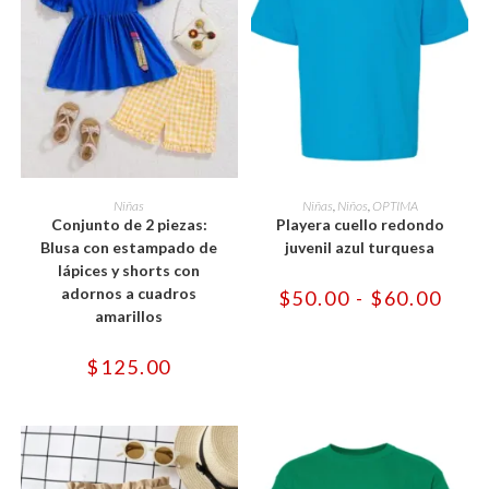
Este
Este
producto
producto
SELECCIONAR OPCIONES
SELECCIONAR OPCIONES
Niñas
Niñas
,
Niños
,
OPTIMA
tiene
tiene
Conjunto de 2 piezas:
Playera cuello redondo
múltiples
múltiples
variantes.
variantes.
Blusa con estampado de
juvenil azul turquesa
Las
Las
lápices y shorts con
opciones
opciones
se
se
adornos a cuadros
Rang
$
50.00
-
$
60.00
pueden
pueden
de
amarillos
elegir
elegir
preci
en
en
desd
la
la
$50.
$
125.00
página
página
hast
de
de
$60.
producto
producto