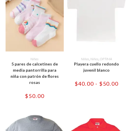
Este
Este
producto
producto
SELECCIONAR OPCIONES
SELECCIONAR OPCIONES
Niñas
Niñas
,
Niños
,
OPTIMA
tiene
tiene
5 pares de calcetines de
Playera cuello redondo
múltiples
múltiples
variantes.
variantes.
media pantorrilla para
juvenil blanco
Las
Las
niña con patrón de flores
opciones
opciones
se
se
rosas
Rang
$
40.00
-
$
50.00
pueden
pueden
de
elegir
elegir
preci
en
en
desd
$
50.00
la
la
$40.
página
página
hast
de
de
$50.
producto
producto