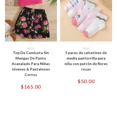
Este
Este
producto
producto
SELECCIONAR OPCIONES
SELECCIONAR OPCIONES
Niñas
Niñas
tiene
tiene
Top De Camiseta Sin
5 pares de calcetines de
múltiples
múltiples
variantes.
variantes.
Mangas De Punto
media pantorrilla para
Las
Las
Acanalado Para Niñas
niña con patrón de flores
opciones
opciones
se
se
Jóvenes & Pantalones
rosas
pueden
pueden
Cortos
elegir
elegir
en
en
$
50.00
la
la
$
165.00
página
página
de
de
producto
producto