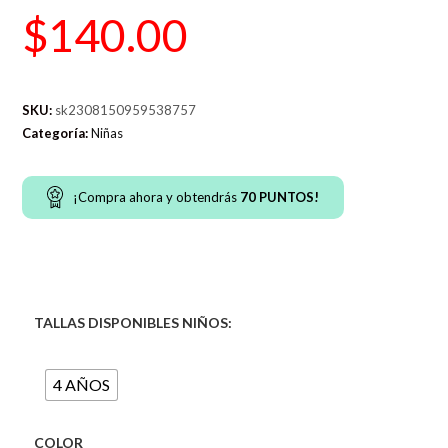
$
140.00
SKU:
sk2308150959538757
Categoría:
Niñas
¡Compra ahora y obtendrás
70
PUNTOS!
TALLAS DISPONIBLES NIÑOS:
4 AÑOS
COLOR