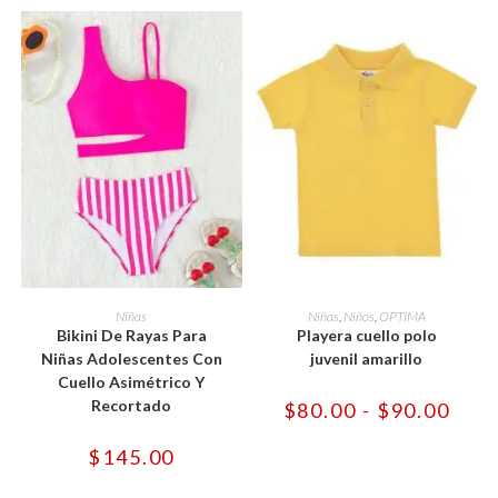
Este
Este
producto
producto
SELECCIONAR OPCIONES
SELECCIONAR OPCIONES
Niñas
Niñas
,
Niños
,
OPTIMA
tiene
tiene
Bikini De Rayas Para
Playera cuello polo
múltiples
múltiples
variantes.
variantes.
Niñas Adolescentes Con
juvenil amarillo
Las
Las
Cuello Asimétrico Y
opciones
opciones
se
se
Recortado
Rang
$
80.00
-
$
90.00
pueden
pueden
de
elegir
elegir
preci
en
en
desd
$
145.00
la
la
$80.
página
página
hast
de
de