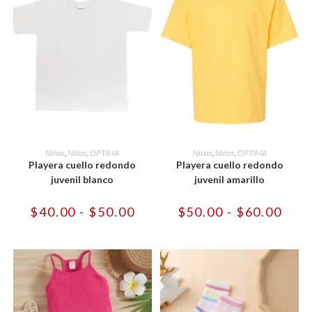
Este
Este
producto
producto
SELECCIONAR OPCIONES
SELECCIONAR OPCIONES
Niñas
,
Niños
,
OPTIMA
Niñas
,
Niños
,
OPTIMA
tiene
tiene
Playera cuello redondo
Playera cuello redondo
múltiples
múltiples
variantes.
variantes.
juvenil blanco
juvenil amarillo
Las
Las
opciones
opciones
se
se
Rango
Rang
$
40.00
-
$
50.00
$
50.00
-
$
60.00
pueden
pueden
de
de
elegir
elegir
precios:
preci
en
en
desde
desd
la
la
$40.00
$50.
página
página
hasta
hast
de
de
$50.00
$60.
producto
producto