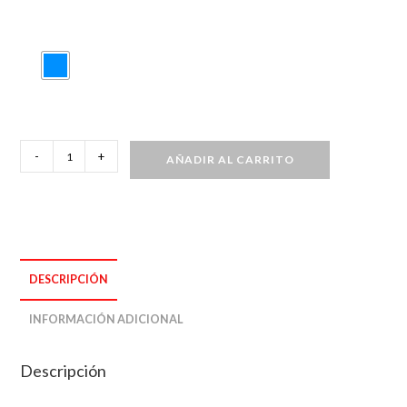
Vestido
-
+
AÑADIR AL CARRITO
de
rayas
&
con
estampado
DESCRIPCIÓN
de
girasol
INFORMACIÓN ADICIONAL
cantidad
Descripción