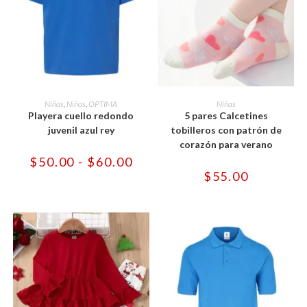
Este
Este
producto
producto
SELECCIONAR OPCIONES
SELECCIONAR OPCIONES
Niñas
,
Niños
,
OPTIMA
Niñas
tiene
tiene
Playera cuello redondo
5 pares Calcetines
múltiples
múltiples
variantes.
variantes.
juvenil azul rey
tobilleros con patrón de
Las
Las
corazón para verano
opciones
opciones
se
se
Rango
$
50.00
-
$
60.00
pueden
pueden
de
$
55.00
elegir
elegir
precios:
en
en
desde
la
la
$50.00
página
página
hasta
de
de
$60.00
producto
producto