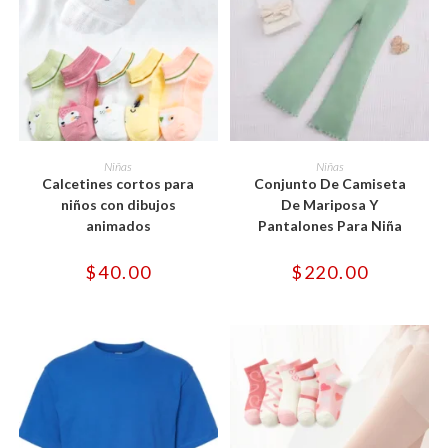
Este
Este
producto
producto
SELECCIONAR OPCIONES
SELECCIONAR OPCIONES
Niñas
Niñas
tiene
tiene
Calcetines cortos para
Conjunto De Camiseta
múltiples
múltiples
variantes.
variantes.
niños con dibujos
De Mariposa Y
Las
Las
animados
Pantalones Para Niña
opciones
opciones
se
se
pueden
pueden
$
40.00
$
220.00
elegir
elegir
en
en
la
la
página
página
de
de
producto
producto