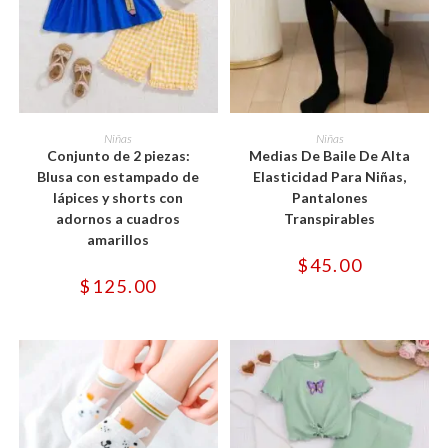
Este
Este
producto
producto
SELECCIONAR OPCIONES
SELECCIONAR OPCIONES
Niñas
Niñas
tiene
tiene
Conjunto de 2 piezas:
Medias De Baile De Alta
múltiples
múltiples
variantes.
variantes.
Blusa con estampado de
Elasticidad Para Niñas,
Las
Las
lápices y shorts con
Pantalones
opciones
opciones
se
se
adornos a cuadros
Transpirables
pueden
pueden
amarillos
elegir
elegir
en
en
$
45.00
la
la
$
125.00
página
página
de
de
producto
producto