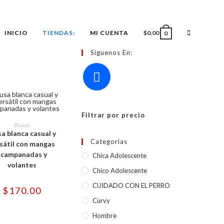
ALTERNAR
INICIO
TIENDAS:
MI CUENTA
$
0.00
0
Siguenos En:
BÚSQUED
DE
Este
Filtrar por precio
producto
CCIONAR OPCIONES
Blusas
tiene
LA
sa blanca casual y
múltiples
Categorias
variantes.
sátil con mangas
Las
acampanadas y
Chica Adolescente
opciones
se
WEB
volantes
pueden
Chico Adolescente
elegir
en
CUIDADO CON EL PERRO
$
170.00
la
página
Curvy
de
producto
Hombre