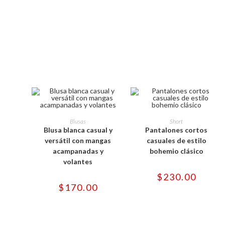
Este
Este
producto
producto
SELECCIONAR OPCIONES
SELECCIONAR OPCIONES
Blusas
Short
tiene
tiene
Blusa blanca casual y
Pantalones cortos
múltiples
múltiples
variantes.
variantes.
versátil con mangas
casuales de estilo
Las
Las
acampanadas y
bohemio clásico
opciones
opciones
se
se
volantes
pueden
pueden
elegir
elegir
$
230.00
en
en
$
170.00
la
la
página
página
de
de
producto
producto