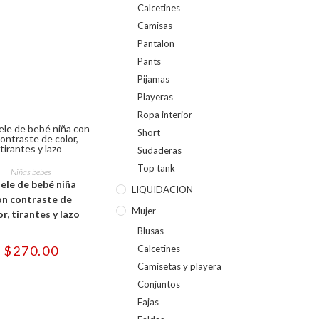
Calcetines
Camisas
Pantalon
Pants
Pijamas
Playeras
Ropa interior
Short
Sudaderas
Este
producto
Top tank
CCIONAR OPCIONES
Niñas bebes
tiene
lele de bebé niña
múltiples
LIQUIDACION
variantes.
on contraste de
Las
Mujer
or, tirantes y lazo
opciones
se
Blusas
pueden
elegir
Calcetines
$
270.00
en
Camisetas y playera
la
página
Conjuntos
de
producto
Fajas