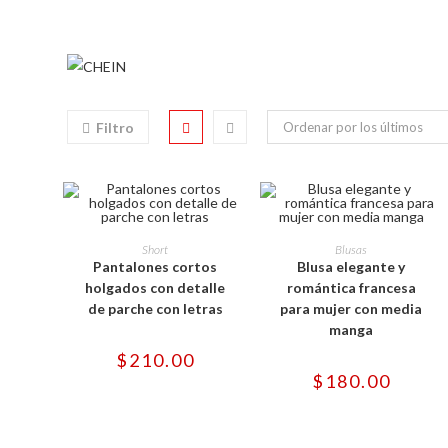
Ir
al
contenido
Filtro
Ordenar por los últimos
Este
Este
producto
producto
SELECCIONAR OPCIONES
SELECCIONAR OPCIONES
Short
Blusas
tiene
tiene
Pantalones cortos
Blusa elegante y
múltiples
múltiples
variantes.
variantes.
holgados con detalle
romántica francesa
Las
Las
de parche con letras
para mujer con media
opciones
opciones
se
se
manga
pueden
pueden
elegir
elegir
$
210.00
en
en
$
180.00
la
la
página
página
de
de
producto
producto