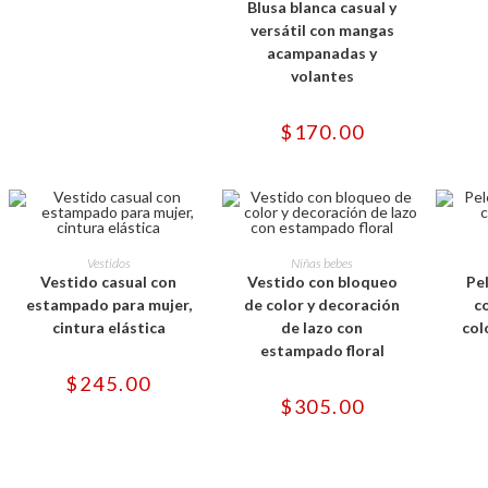
Blusa blanca casual y
múltiples
variantes.
versátil con mangas
Las
acampanadas y
opciones
se
volantes
pueden
elegir
en
$
170.00
la
página
de
producto
Este
Este
producto
producto
SELECCIONAR OPCIONES
SELECCIONAR OPCIONES
SELE
Vestidos
Niñas bebes
tiene
tiene
Vestido casual con
Vestido con bloqueo
Pe
múltiples
múltiples
variantes.
variantes.
estampado para mujer,
de color y decoración
c
Las
Las
cintura elástica
de lazo con
col
opciones
opciones
se
se
estampado floral
pueden
pueden
elegir
elegir
$
245.00
en
en
$
305.00
la
la
página
página
de
de
producto
producto