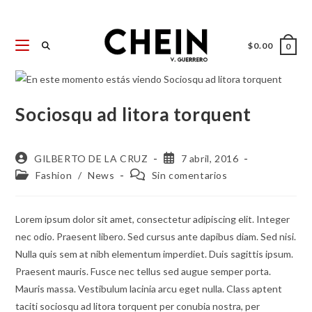
Ir
al
contenido
$
0.00
0
Sociosqu ad litora torquent
Autor
Publicación
GILBERTO DE LA CRUZ
7 abril, 2016
de
de
Categoría
Comentarios
Fashion
/
News
Sin comentarios
la
la
de
de
entrada:
entrada:
la
la
entrada:
entrada:
Lorem ipsum dolor sit amet, consectetur adipiscing elit. Integer
nec odio. Praesent libero. Sed cursus ante dapibus diam. Sed nisi.
Nulla quis sem at nibh elementum imperdiet. Duis sagittis ipsum.
Praesent mauris. Fusce nec tellus sed augue semper porta.
Mauris massa. Vestibulum lacinia arcu eget nulla. Class aptent
taciti sociosqu ad litora torquent per conubia nostra, per