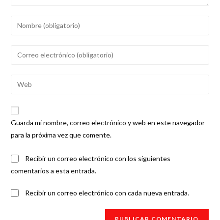
Introduce
tu
nombre
Introduce
o
tu
nombre
dirección
Introduce
de
de
la
usuario
correo
URL
para
electrónico
de
comentar
Guarda mi nombre, correo electrónico y web en este navegador
para
tu
para la próxima vez que comente.
comentar
web
(opcional)
Recibir un correo electrónico con los siguientes
comentarios a esta entrada.
Recibir un correo electrónico con cada nueva entrada.