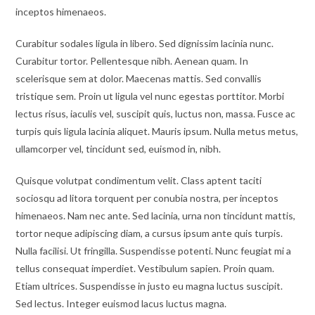
inceptos himenaeos.
Curabitur sodales ligula in libero. Sed dignissim lacinia nunc.
Curabitur tortor. Pellentesque nibh. Aenean quam. In
scelerisque sem at dolor. Maecenas mattis. Sed convallis
tristique sem. Proin ut ligula vel nunc egestas porttitor. Morbi
lectus risus, iaculis vel, suscipit quis, luctus non, massa. Fusce ac
turpis quis ligula lacinia aliquet. Mauris ipsum. Nulla metus metus,
ullamcorper vel, tincidunt sed, euismod in, nibh.
Quisque volutpat condimentum velit. Class aptent taciti
sociosqu ad litora torquent per conubia nostra, per inceptos
himenaeos. Nam nec ante. Sed lacinia, urna non tincidunt mattis,
tortor neque adipiscing diam, a cursus ipsum ante quis turpis.
Nulla facilisi. Ut fringilla. Suspendisse potenti. Nunc feugiat mi a
tellus consequat imperdiet. Vestibulum sapien. Proin quam.
Etiam ultrices. Suspendisse in justo eu magna luctus suscipit.
Sed lectus. Integer euismod lacus luctus magna.