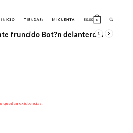
ALTERNAR
INICIO
TIENDAS:
MI CUENTA
$
0.00
0
nte fruncido Bot?n delantero A
BÚSQUEDA
DE
LA
WEB
o quedan existencias.