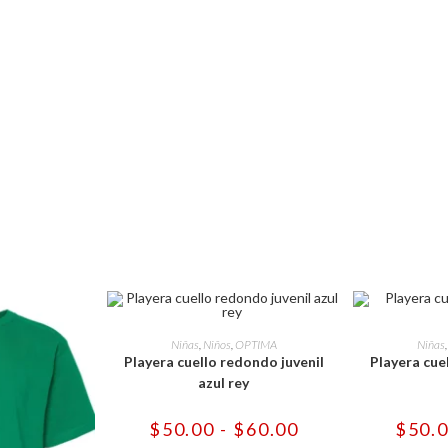
página
ducto
de
producto
Este
producto
SELECCIONAR OPCIONES
SELECCI
Niñas
,
Niños
,
OPTIMA
Niñas
tiene
Playera cuello redondo juvenil
Playera cue
múltiples
variantes.
azul rey
Las
opciones
se
Rango
$
50.00
-
$
60.00
$
50.
pueden
de