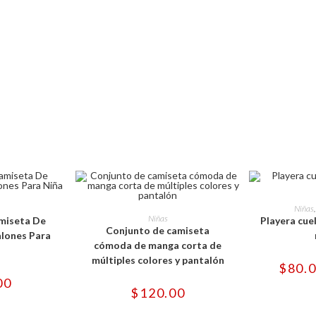
e
ducto
Este
OPCIONES
SELECCI
Niñas
ne
producto
SELECCIONAR OPCIONES
Niñas
miseta De
Playera cuel
tiples
tiene
Conjunto de camiseta
iantes.
múltiples
lones Para
variantes.
cómoda de manga corta de
iones
Las
múltiples colores y pantalón
opciones
$
80.
eden
se
00
gir
pueden
$
120.00
elegir
en
ina
la