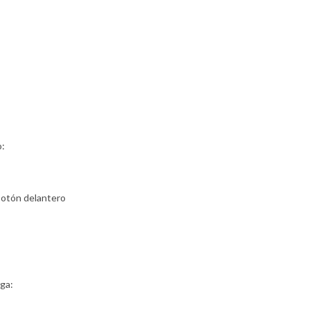
o:
Botón delantero
ga: