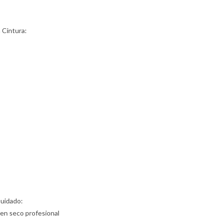
e
a Cintura:
Cuidado:
 en seco profesional