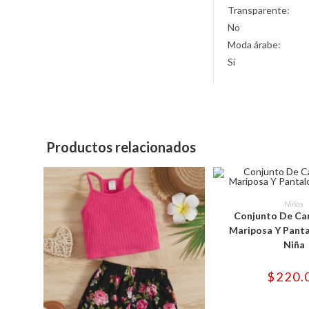
Transparente:
No
Moda árabe:
Sí
Productos relacionados
Est
pro
SELECCIONAR 
Niñas
tie
Conjunto De Ca
múl
var
Mariposa Y Panta
Las
Niña
opc
se
pu
$
220.
ele
en
la
pág