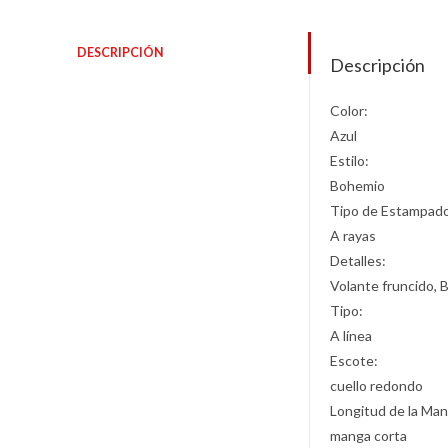
DESCRIPCIÓN
Descripción
Color:
Azul
Estilo:
Bohemio
Tipo de Estampad
A rayas
Detalles:
Volante fruncido, 
Tipo:
A línea
Escote:
cuello redondo
Longitud de la Man
manga corta