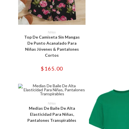
de
pro
Este
producto
SELECCIONAR OPCIONES
Niñas
tiene
Top De Camiseta Sin Mangas
múltiples
variantes.
De Punto Acanalado Para
Las
Niñas Jóvenes & Pantalones
opciones
se
Cortos
pueden
elegir
en
$
165.00
la
página
de
producto
Este
producto
SELECCIONAR OPCIONES
Niñas
tiene
Medias De Baile De Alta
múltiples
variantes.
Elasticidad Para Niñas,
Las
Pantalones Transpirables
opciones
se