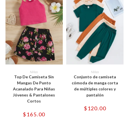
$60.00
$60.
producto
producto
Este
Este
producto
producto
SELECCIONAR OPCIONES
SELECCIONAR OPCIONES
Niñas
Niñas
tiene
tiene
Top De Camiseta Sin
Conjunto de camiseta
múltiples
múltiples
variantes.
variantes.
Mangas De Punto
cómoda de manga corta
Las
Las
Acanalado Para Niñas
de múltiples colores y
opciones
opciones
se
se
Jóvenes & Pantalones
pantalón
pueden
pueden
Cortos
elegir
elegir
en
en
$
120.00
la
la
$
165.00
página
página
de
de
producto
producto