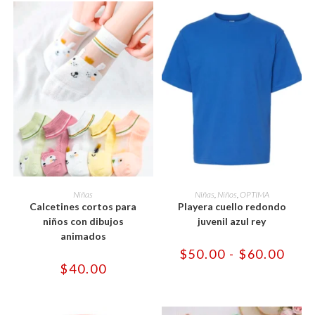
Este
Este
producto
producto
SELECCIONAR OPCIONES
SELECCIONAR OPCIONES
Niñas
Niñas
,
Niños
,
OPTIMA
tiene
tiene
Calcetines cortos para
Playera cuello redondo
múltiples
múltiples
variantes.
variantes.
niños con dibujos
juvenil azul rey
Las
Las
animados
opciones
opciones
se
se
Rang
$
50.00
-
$
60.00
pueden
pueden
de
$
40.00
elegir
elegir
preci
en
en
desd
la
la
$50.
página
página
hast
de
de
$60.