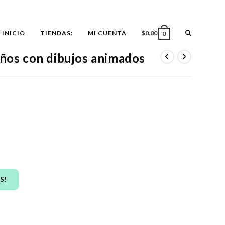
ALTERNAR
INICIO
TIENDAS:
MI CUENTA
$
0.00
0
iños con dibujos animados
BÚSQUEDA
DE
LA
WEB
S!