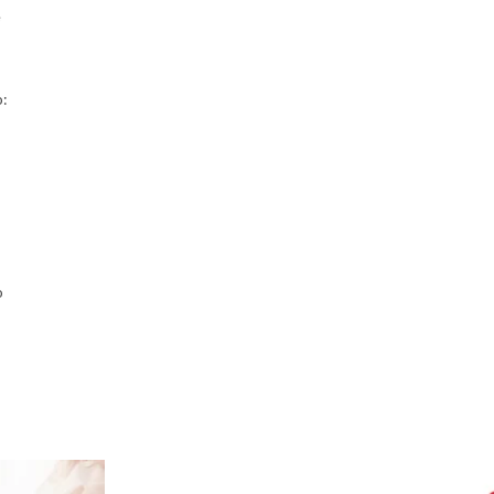
e
o:
o