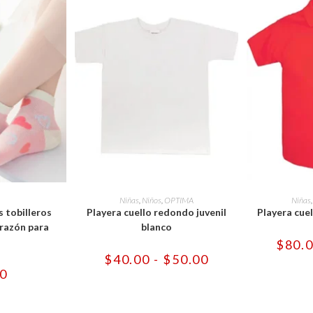
e
Este
ducto
producto
OPCIONES
SELECCIONAR OPCIONES
SELECCI
Niñas
,
Niños
,
OPTIMA
Niñas
ne
tiene
s tobilleros
Playera cuello redondo juvenil
Playera cuel
tiples
múltiples
iantes.
variantes.
razón para
blanco
Las
o
$
80.
iones
opciones
se
Rango
$
40.00
-
$
50.00
eden
pueden
de
00
gir
elegir
precios:
en
desde
la
$40.00
ina
página
hasta