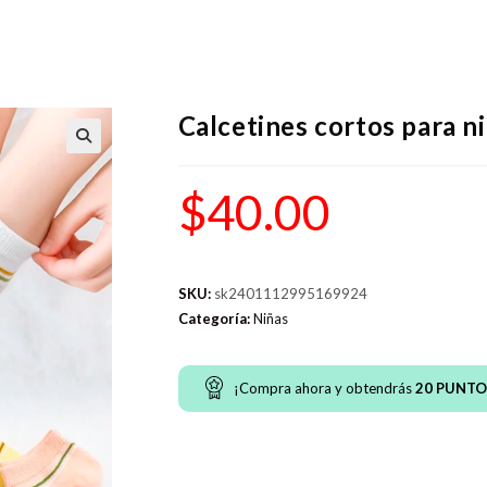
Calcetines cortos para n
$
40.00
SKU:
sk2401112995169924
Categoría:
Niñas
¡Compra ahora y obtendrás
20
PUNTO