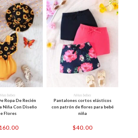
Este
Este
producto
producto
ONAR OPCIONES
SELECCIONAR OPCIONES
iñas bebes
Niñas bebes
tiene
tiene
e Ropa De Recién
Pantalones cortos elásticos
múltiples
múltiples
variantes.
variantes.
a Niña Con Diseño
con patrón de flores para bebé
Las
Las
e Flores
niña
opciones
opciones
se
se
pueden
pueden
160.00
$
40.00
elegir
elegir
en
en
la
la