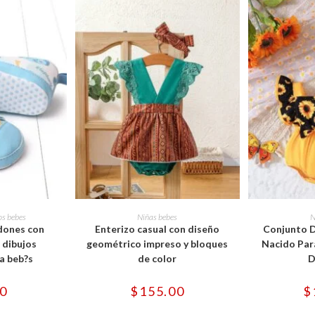
e
Este
ducto
producto
OPCIONES
SELECCIONAR OPCIONES
SELECCI
os bebes
Niñas bebes
N
ne
tiene
dones con
Enterizo casual con diseño
Conjunto D
tiples
múltiples
iantes.
variantes.
 dibujos
geométrico impreso y bloques
Nacido Par
Las
a beb?s
de color
D
iones
opciones
se
eden
pueden
00
$
155.00
$
gir
elegir
en
la