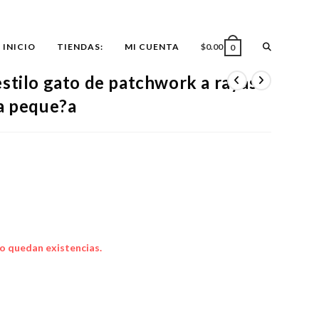
ALTERNAR
INICIO
TIENDAS:
MI CUENTA
$
0.00
0
stilo gato de patchwork a rayas
BÚSQUEDA
?a peque?a
DE
LA
WEB
o quedan existencias.