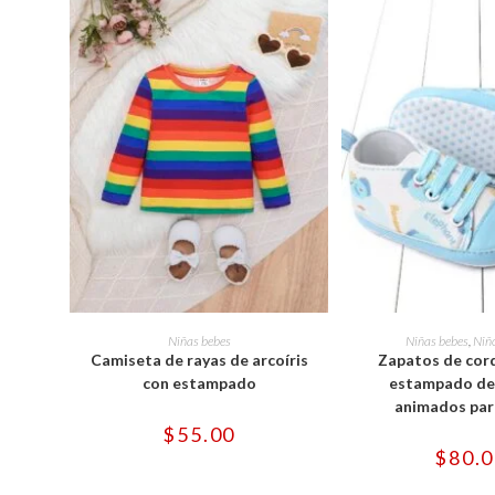
Este
Est
producto
pro
SELECCIONAR OPCIONES
SELECCIONAR 
Niñas bebes
Niñas bebes
,
Niñ
tiene
tie
Camiseta de rayas de arcoíris
Zapatos de cor
múltiples
múl
variantes.
var
con estampado
estampado de
Las
Las
animados par
opciones
opc
se
se
$
55.00
pueden
pu
$
80.
elegir
ele
en
en
la
la