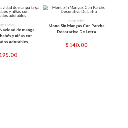
página
página
de
de
producto
producto
Este
Este
producto
SELECCIONAR OPCIONES
Niñas bebes
producto
tiene
ONAR OPCIONES
iñas bebes
Mono Sin Mangas Con Parche
tiene
múltiples
 Navidad de manga
múltiples
variantes.
Decorativo De Letra
variantes.
Las
 bebés y niñas con
Las
opciones
dos adorables
opciones
se
$
140.00
se
pueden
pueden
elegir
195.00
elegir
en
en
la
la
página
página
de
de
producto
producto