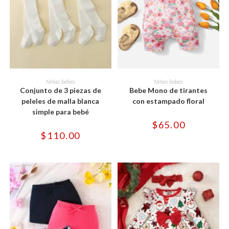
Este
Este
producto
producto
SELECCIONAR OPCIONES
SELECCIONAR OPCIONES
Niñas bebes
Niñas bebes
tiene
tiene
Conjunto de 3 piezas de
Bebe Mono de tirantes
múltiples
múltiples
variantes.
variantes.
peleles de malla blanca
con estampado floral
Las
Las
simple para bebé
opciones
opciones
se
se
$
65.00
pueden
pueden
$
110.00
elegir
elegir
en
en
la
la
página
página
de
de
producto
producto