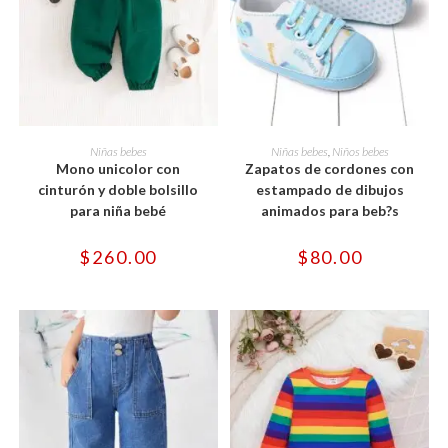
Este
Este
producto
producto
SELECCIONAR OPCIONES
SELECCIONAR OPCIONES
Niñas bebes
Niñas bebes
,
Niños bebes
tiene
tiene
Mono unicolor con
Zapatos de cordones con
múltiples
múltiples
variantes.
variantes.
cinturón y doble bolsillo
estampado de dibujos
Las
Las
para niña bebé
animados para beb?s
opciones
opciones
se
se
pueden
pueden
$
260.00
$
80.00
elegir
elegir
en
en
la
la
página
página
de
de
producto
producto