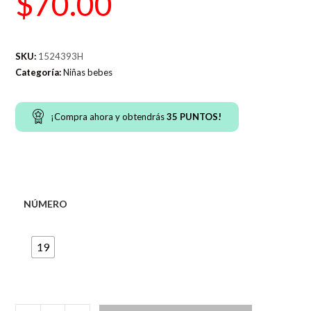
$
70.00
SKU:
1524393H
Categoría:
Niñas bebes
¡Compra ahora y obtendrás
35
PUNTOS!
NÚMERO
19