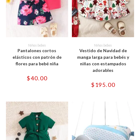
Este
Este
producto
producto
SELECCIONAR OPCIONES
SELECCIONAR OPCIONES
Niñas bebes
Niñas bebes
tiene
tiene
Pantalones cortos
Vestido de Navidad de
múltiples
múltiples
variantes.
variantes.
elásticos con patrón de
manga larga para bebés y
Las
Las
flores para bebé niña
niñas con estampados
opciones
opciones
se
se
adorables
pueden
pueden
$
40.00
elegir
elegir
en
en
$
195.00
la
la
página
página
de
de
producto
producto