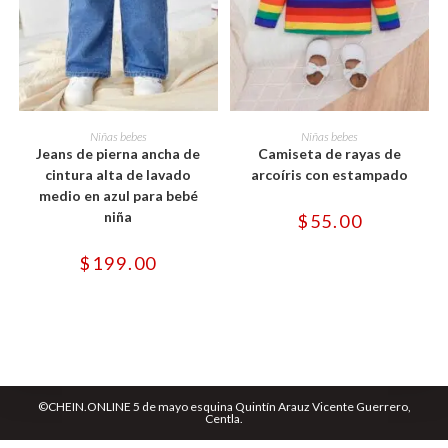
Este
Este
producto
producto
SELECCIONAR OPCIONES
SELECCIONAR OPCIONES
Niñas bebes
Niñas bebes
tiene
tiene
Jeans de pierna ancha de
Camiseta de rayas de
múltiples
múltiples
variantes.
variantes.
cintura alta de lavado
arcoíris con estampado
Las
Las
medio en azul para bebé
opciones
opciones
se
se
niña
$
55.00
pueden
pueden
elegir
elegir
en
en
$
199.00
la
la
página
página
de
de
producto
producto
©CHEIN.ONLINE 5 de mayo esquina Quintín Arauz Vicente Guerrero,
Centla.