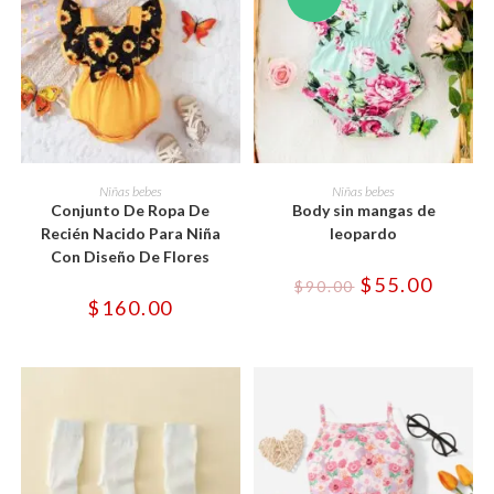
Este
Este
producto
producto
SELECCIONAR OPCIONES
SELECCIONAR OPCIONES
Niñas bebes
Niñas bebes
tiene
tiene
Conjunto De Ropa De
Body sin mangas de
múltiples
múltiples
variantes.
variantes.
Recién Nacido Para Niña
leopardo
Las
Las
Con Diseño De Flores
opciones
opciones
se
se
El
El
$
55.00
$
90.00
pueden
pueden
precio
precio
$
160.00
elegir
elegir
original
actual
en
en
era:
es:
la
la
$90.00.
$55.00
página
página
de
de
producto
producto