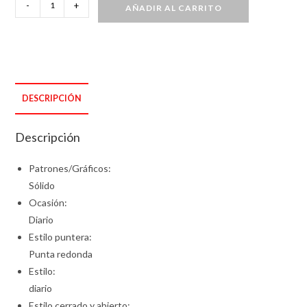
Zapatos
-
+
AÑADIR AL CARRITO
de
felpa
de
color
s?
DESCRIPCIÓN
lido
para
Descripción
beb?
cantidad
Patrones/Gráficos:
Sólido
Ocasión:
Diario
Estilo puntera:
Punta redonda
Estilo:
diario
Estilo cerrado y abierto: