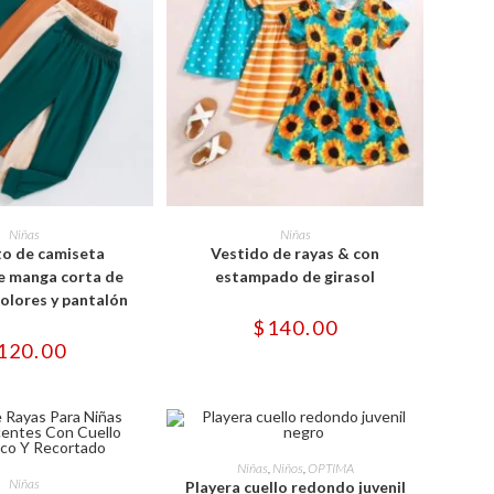
Este
Este
producto
producto
ONAR OPCIONES
SELECCIONAR OPCIONES
Niñas
Niñas
tiene
tiene
o de camiseta
Vestido de rayas & con
múltiples
múltiples
variantes.
variantes.
 manga corta de
estampado de girasol
Las
Las
colores y pantalón
opciones
opciones
se
se
$
140.00
pueden
pueden
120.00
elegir
elegir
en
en
la
la
página
página
de
de
producto
producto
Este
Este
producto
SELECCIONAR OPCIONES
Niñas
,
Niños
,
OPTIMA
producto
tiene
ONAR OPCIONES
Niñas
Playera cuello redondo juvenil
tiene
múltiples