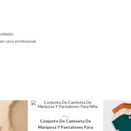
Cuidado:
 en seco profesional
Este
producto
SELECCIONAR OPCIONES
Niñas
tiene
Conjunto De Camiseta De
múltiples
variantes.
Mariposa Y Pantalones Para
Las