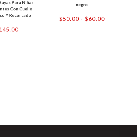
 Rayas Para Niñas
múltiples
variantes.
negro
variantes.
Las
ntes Con Cuello
Las
opciones
co Y Recortado
opciones
se
Rango
$
50.00
-
$
60.00
se
pueden
de
pueden
elegir
precios:
145.00
elegir
en
desde
en
la
$50.00
la
página
hasta
página
de
$60.00
de
producto
producto