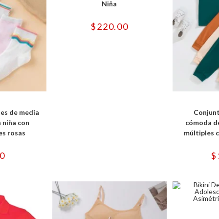
Niña
opciones
se
pueden
$
220.00
elegir
en
la
página
de
producto
e
ducto
OPCIONES
SELECCI
ne
nes de media
Conjunt
tiples
iantes.
a niña con
cómoda de
es rosas
múltiples 
iones
eden
00
$
gir
ina
ducto
SELECCI