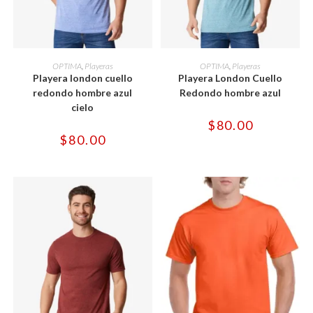
Este
Este
producto
producto
SELECCIONAR OPCIONES
SELECCIONAR OPCIONES
OPTIMA
,
Playeras
OPTIMA
,
Playeras
tiene
tiene
Playera london cuello
Playera London Cuello
múltiples
múltiples
variantes.
variantes.
redondo hombre azul
Redondo hombre azul
Las
Las
cielo
opciones
opciones
se
se
$
80.00
pueden
pueden
$
80.00
elegir
elegir
en
en
la
la
página
página
de
de
producto
producto