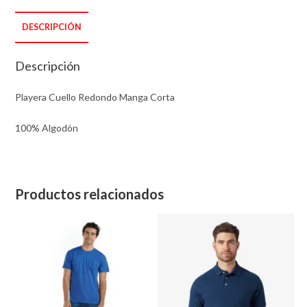
Manga
DESCRIPCIÓN
Corta
Lisa
Descripción
cantidad
Playera Cuello Redondo Manga Corta
100% Algodón
Productos relacionados