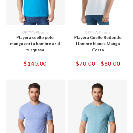
Este
Este
producto
producto
SELECCIONAR OPCIONES
SELECCIONAR OPCIONES
OPTIMA
,
Playeras
OPTIMA
,
Playeras
tiene
tiene
Playera cuello polo
Playera Cuello Redondo
múltiples
múltiples
variantes.
variantes.
manga corta hombre azul
Hombre blanca Manga
Las
Las
turquesa
Corta
opciones
opciones
se
se
pueden
pueden
Rang
$
140.00
$
70.00
-
$
80.00
elegir
elegir
de
en
en
preci
la
la
desd
página
página
$70.
de
de
hast
producto
producto
$80.