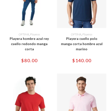
Este
Este
producto
producto
SELECCIONAR OPCIONES
SELECCIONAR OPCIONES
OPTIMA
,
Playeras
OPTIMA
,
Playeras
tiene
tiene
Playera hombre azul rey
Playera cuello polo
múltiples
múltiples
variantes.
variantes.
cuello redondo manga
manga corta hombre azul
Las
Las
corta
marino
opciones
opciones
se
se
pueden
pueden
$
80.00
$
140.00
elegir
elegir
en
en
la
la
página
página
de
de
producto
producto