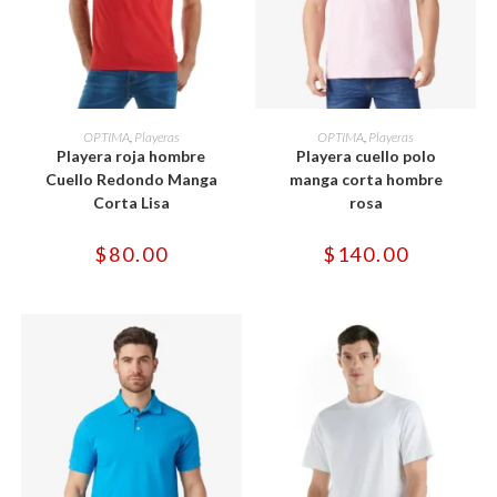
Este
Este
producto
producto
SELECCIONAR OPCIONES
SELECCIONAR OPCIONES
OPTIMA
,
Playeras
OPTIMA
,
Playeras
tiene
tiene
Playera roja hombre
Playera cuello polo
múltiples
múltiples
variantes.
variantes.
Cuello Redondo Manga
manga corta hombre
Las
Las
Corta Lisa
rosa
opciones
opciones
se
se
pueden
pueden
$
80.00
$
140.00
elegir
elegir
en
en
la
la
página
página
de
de
producto
producto