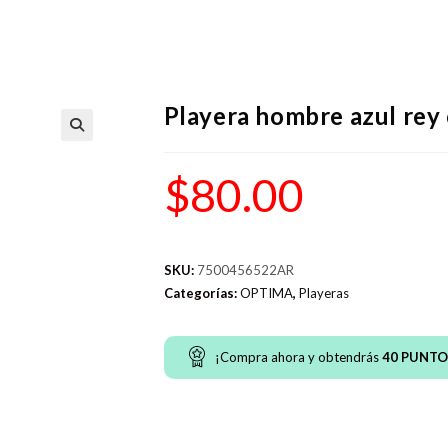
Playera hombre azul rey
$
80.00
SKU:
7500456522AR
Categorías:
OPTIMA
,
Playeras
¡Compra ahora y obtendrás
40
PUNTO