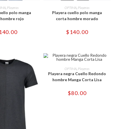
Este
Este
producto
producto
ONAR OPCIONES
SELECCIONAR OPCIONES
IMA
,
Playeras
OPTIMA
,
Playeras
tiene
tiene
uello polo manga
Playera cuello polo manga
múltiples
múltiples
variantes.
variantes.
 hombre rojo
corta hombre morado
Las
Las
opciones
opciones
se
se
140.00
$
140.00
pueden
pueden
elegir
elegir
en
en
la
la
página
página
de
de
producto
producto
Este
producto
SELECCIONAR OPCIONES
OPTIMA
,
Playeras
tiene
Playera negra Cuello Redondo
múltiples
variantes.
hombre Manga Corta Lisa
Las
opciones
se
$
80.00
pueden
elegir
en
la
página
de
producto