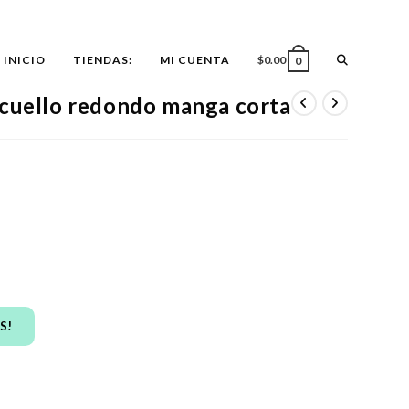
ALTERNAR
INICIO
TIENDAS:
MI CUENTA
$
0.00
0
 cuello redondo manga corta
BÚSQUEDA
DE
LA
WEB
S!