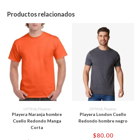
Productos relacionados
Este
Este
producto
producto
SELECCIONAR OPCIONES
SELECCIONAR OPCIONES
OPTIMA
,
Playeras
OPTIMA
,
Playeras
tiene
tiene
Playera Naranja hombre
Playera London Cuello
múltiples
múltiples
variantes.
variantes.
Cuello Redondo Manga
Redondo hombre negro
Las
Las
Corta
opciones
opciones
se
se
$
80.00
pueden
pueden