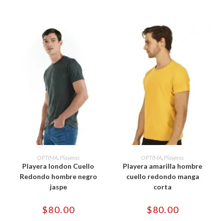
en
en
la
la
página
página
de
de
producto
producto
Este
Este
producto
producto
SELECCIONAR OPCIONES
SELECCIONAR OPCIONES
OPTIMA
,
Playeras
OPTIMA
,
Playeras
tiene
tiene
Playera london Cuello
Playera amarilla hombre
múltiples
múltiples
variantes.
variantes.
Redondo hombre negro
cuello redondo manga
Las
Las
jaspe
corta
opciones
opciones
se
se
pueden
pueden
$
80.00
$
80.00
elegir
elegir
en
en