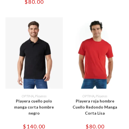
$
80.00
elegir
elegir
en
en
la
la
página
página
de
de
producto
producto
Este
Este
producto
producto
SELECCIONAR OPCIONES
SELECCIONAR OPCIONES
OPTIMA
,
Playeras
OPTIMA
,
Playeras
tiene
tiene
Playera cuello polo
Playera roja hombre
múltiples
múltiples
variantes.
variantes.
manga corta hombre
Cuello Redondo Manga
Las
Las
negro
Corta Lisa
opciones
opciones
se
se
pueden
pueden
$
140.00
$
80.00
elegir
elegir