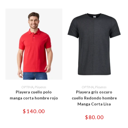
la
la
página
página
de
de
producto
producto
Este
Este
producto
producto
SELECCIONAR OPCIONES
SELECCIONAR OPCIONES
OPTIMA
,
Playeras
OPTIMA
,
Playeras
tiene
tiene
Playera cuello polo
Playera gris oscuro
múltiples
múltiples
variantes.
variantes.
manga corta hombre rojo
cuello Redondo hombre
Las
Las
Manga Corta Lisa
opciones
opciones
se
se
$
140.00
pueden
pueden
$
80.00
elegir
elegir
en
en
la
la