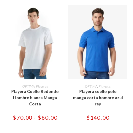
página
página
de
de
producto
producto
Este
Este
producto
producto
SELECCIONAR OPCIONES
SELECCIONAR OPCIONES
OPTIMA
,
Playeras
OPTIMA
,
Playeras
tiene
tiene
Playera Cuello Redondo
Playera cuello polo
múltiples
múltiples
variantes.
variantes.
Hombre blanca Manga
manga corta hombre azul
Las
Las
Corta
rey
opciones
opciones
se
se
pueden
pueden
Rango
$
70.00
-
$
80.00
$
140.00
elegir
elegir
de
en
en
precios:
la
la
desde
página
página