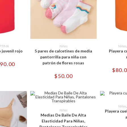
e
Este
ducto
producto
OPCIONES
SELECCIONAR OPCIONES
SELECCI
PTIMA
Niñas
Niñas
ne
tiene
 juvenil rojo
5 pares de calcetines de media
Playera cu
tiples
múltiples
iantes.
variantes.
pantorrilla para niña con
Las
patrón de flores rosas
Rango
90.00
iones
opciones
de
se
$
80.
precios:
eden
pueden
desde
$
50.00
gir
elegir
$80.00
en
hasta
la
$90.00
ina
página
de
ducto
producto
Este
SELECCI
Niñas
producto
SELECCIONAR OPCIONES
Niñas
Playera cue
tiene
Medias De Baile De Alta
múltiples
variantes.
Elasticidad Para Niñas,
Las
Pantalones Transpirables