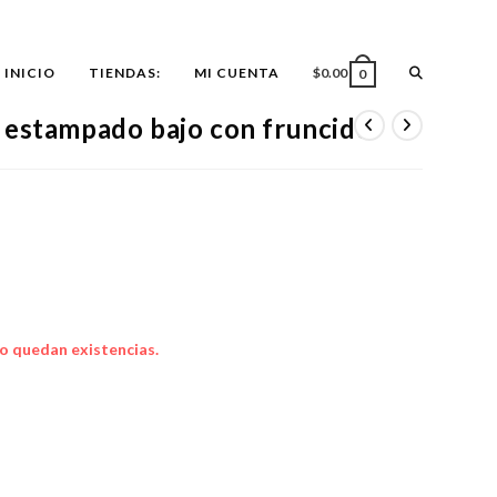
ALTERNAR
INICIO
TIENDAS:
MI CUENTA
$
0.00
0
 estampado bajo con fruncido
BÚSQUEDA
DE
LA
o quedan existencias.
WEB