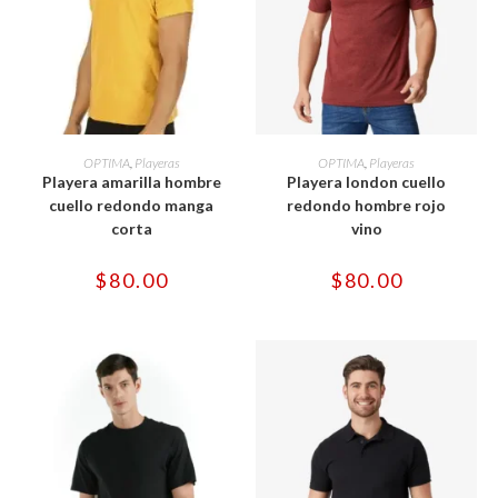
Este
Este
producto
producto
SELECCIONAR OPCIONES
SELECCIONAR OPCIONES
OPTIMA
,
Playeras
OPTIMA
,
Playeras
tiene
tiene
Playera amarilla hombre
Playera london cuello
múltiples
múltiples
variantes.
variantes.
cuello redondo manga
redondo hombre rojo
Las
Las
corta
vino
opciones
opciones
se
se
pueden
pueden
$
80.00
$
80.00
elegir
elegir
en
en
la
la
página
página
de
de
producto
producto