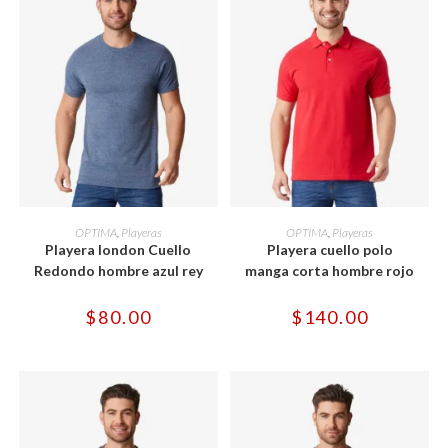
Este
Este
producto
producto
SELECCIONAR OPCIONES
SELECCIONAR OPCIONES
OPTIMA
,
Playeras
OPTIMA
,
Playeras
tiene
tiene
Playera london Cuello
Playera cuello polo
múltiples
múltiples
variantes.
variantes.
Redondo hombre azul rey
manga corta hombre rojo
Las
Las
opciones
opciones
se
se
$
80.00
$
140.00
pueden
pueden
elegir
elegir
en
en
la
la
página
página
de
de
producto
producto