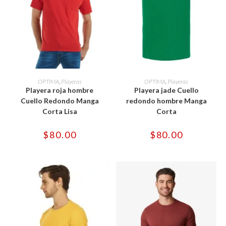
Este
Este
producto
producto
SELECCIONAR OPCIONES
SELECCIONAR OPCIONES
OPTIMA
,
Playeras
OPTIMA
,
Playeras
tiene
tiene
Playera roja hombre
Playera jade Cuello
múltiples
múltiples
variantes.
variantes.
Cuello Redondo Manga
redondo hombre Manga
Las
Las
Corta Lisa
Corta
opciones
opciones
se
se
pueden
pueden
$
80.00
$
80.00
elegir
elegir
en
en
la
la
página
página
de
de
producto
producto