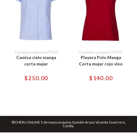
Este
Este
producto
producto
SELECCIONAR OPCIONES
SELECCIONAR OPCIONES
Camisetas y playera
,
OPTIMA
Camisetas y playera
,
OPTIMA
tiene
tiene
Camisa cielo manga
Playera Polo Manga
múltiples
múltiples
variantes.
variantes.
corta mujer
Corta mujer rojo vino
Las
Las
opciones
opciones
se
se
$
250.00
$
140.00
pueden
pueden
elegir
elegir
en
en
la
la
página
página
de
de
producto
producto
©CHEIN.ONLINE 5 de mayo esquina Quintín Arauz Vicente Guerrero,
Centla.