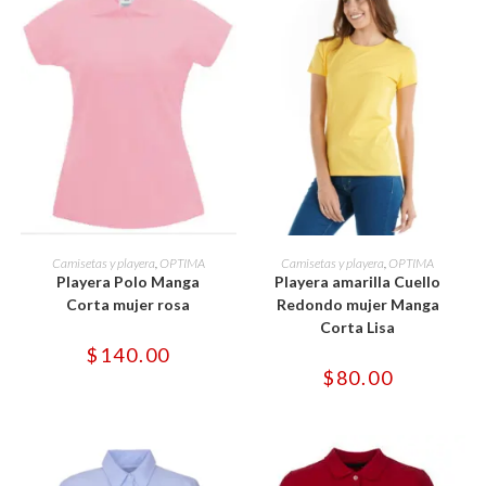
Este
Este
producto
producto
SELECCIONAR OPCIONES
SELECCIONAR OPCIONES
Camisetas y playera
,
OPTIMA
Camisetas y playera
,
OPTIMA
tiene
tiene
Playera Polo Manga
Playera amarilla Cuello
múltiples
múltiples
variantes.
variantes.
Corta mujer rosa
Redondo mujer Manga
Las
Las
Corta Lisa
opciones
opciones
se
se
$
140.00
pueden
pueden
$
80.00
elegir
elegir
en
en
la
la
página
página
de
de
producto
producto