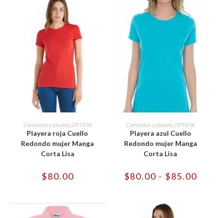
Este
Este
producto
producto
SELECCIONAR OPCIONES
SELECCIONAR OPCIONES
Camisetas y playera
,
OPTIMA
Camisetas y playera
,
OPTIMA
tiene
tiene
Playera roja Cuello
Playera azul Cuello
múltiples
múltiples
variantes.
variantes.
Redondo mujer Manga
Redondo mujer Manga
Las
Las
Corta Lisa
Corta Lisa
opciones
opciones
se
se
pueden
pueden
Rang
$
80.00
$
80.00
-
$
85.00
elegir
elegir
de
en
en
preci
la
la
desd
página
página
$80.
de
de
hast
producto
producto
$85.