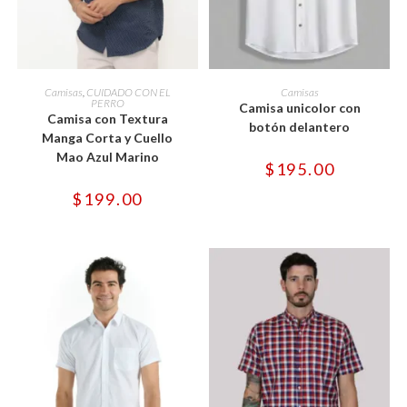
Este
Este
producto
producto
SELECCIONAR OPCIONES
SELECCIONAR OPCIONES
Camisas
,
CUIDADO CON EL
Camisas
tiene
tiene
PERRO
Camisa unicolor con
múltiples
múltiples
Camisa con Textura
variantes.
variantes.
botón delantero
Manga Corta y Cuello
Las
Las
opciones
opciones
Mao Azul Marino
se
se
$
195.00
pueden
pueden
elegir
elegir
$
199.00
en
en
la
la
página
página
de
de
producto
producto