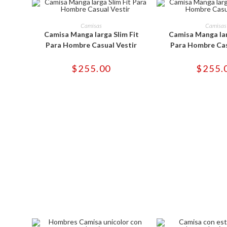
Este
Est
producto
pro
SELECCIONAR OPCIONES
SELECCIONAR 
Camisas
Camisas
tiene
tie
Camisa Manga larga Slim Fit
Camisa Manga lar
múltiples
múl
variantes.
var
Para Hombre Casual Vestir
Para Hombre Cas
Las
Las
opciones
opc
se
se
$
255.00
$
255.
pueden
pu
elegir
ele
en
en
la
la
página
pág
de
de
producto
pro