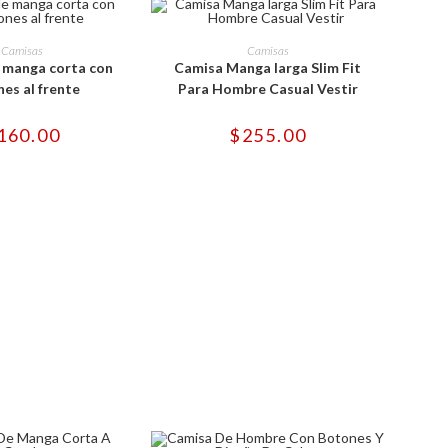
Este
Este
producto
producto
ONAR OPCIONES
SELECCIONAR OPCIONES
Camisas
Camisas
tiene
tiene
 manga corta con
Camisa Manga larga Slim Fit
múltiples
múltiples
variantes.
variantes.
es al frente
Para Hombre Casual Vestir
Las
Las
opciones
opciones
se
se
160.00
$
255.00
pueden
pueden
elegir
elegir
en
en
la
la
página
página
de
de
producto
producto