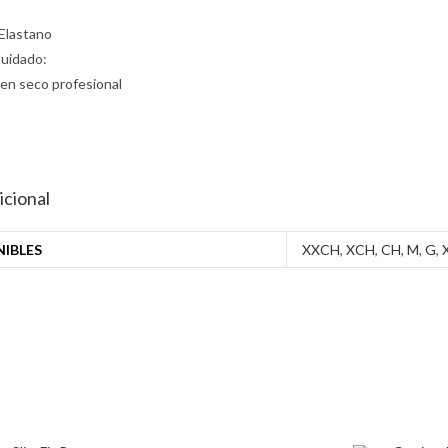
Elastano
Cuidado:
 en seco profesional
icional
NIBLES
XXCH
,
XCH
,
CH
,
M
,
G
,