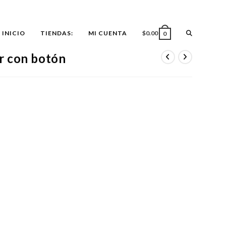
ALTERNAR
INICIO
TIENDAS:
MI CUENTA
$
0.00
0
r con botón
BÚSQUEDA
DE
LA
WEB