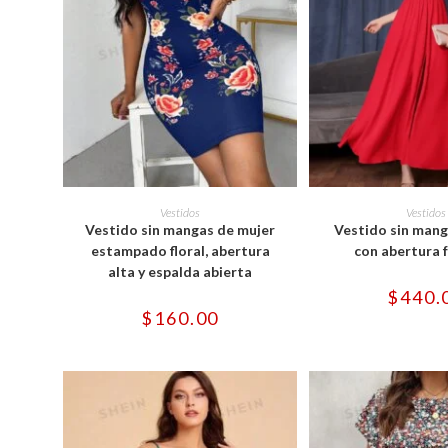
Este
Est
producto
pro
SELECCIONAR OPCIONES
SELECCIONAR 
Vestidos
Vestidos
tiene
tie
Vestido sin mangas de mujer
Vestido sin mang
múltiples
múl
variantes.
var
estampado floral, abertura
con abertura 
Las
Las
alta y espalda abierta
opciones
opc
se
se
$
440.
pueden
pu
$
160.00
elegir
ele
en
en
la
la
página
pág
de
de
producto
pro