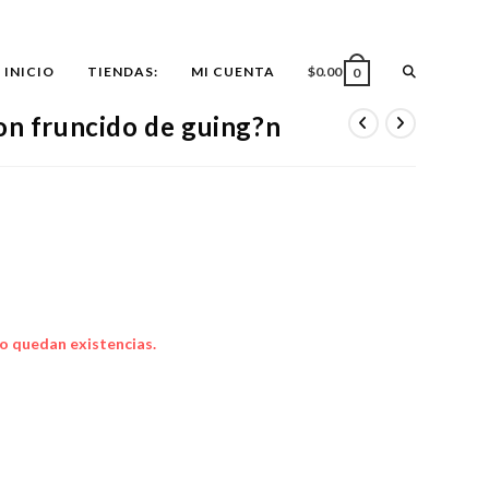
ALTERNAR
INICIO
TIENDAS:
MI CUENTA
$
0.00
0
on fruncido de guing?n
BÚSQUEDA
DE
LA
o quedan existencias.
WEB