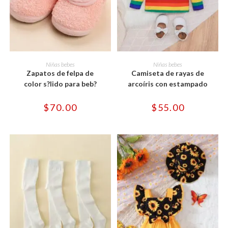
Este
Este
producto
producto
SELECCIONAR OPCIONES
SELECCIONAR OPCIONES
Niñas bebes
Niñas bebes
tiene
tiene
Zapatos de felpa de
Camiseta de rayas de
múltiples
múltiples
variantes.
variantes.
color s?lido para beb?
arcoíris con estampado
Las
Las
opciones
opciones
se
se
$
70.00
$
55.00
pueden
pueden
elegir
elegir
en
en
la
la
página
página
de
de
producto
producto