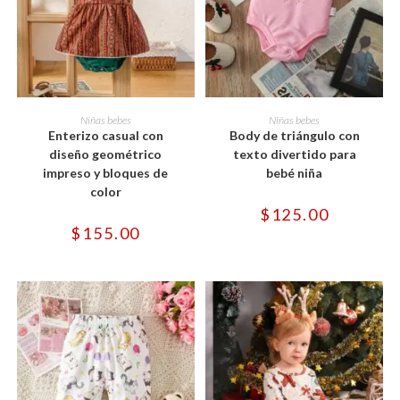
Este
Este
producto
producto
SELECCIONAR OPCIONES
SELECCIONAR OPCIONES
Niñas bebes
Niñas bebes
tiene
tiene
Enterizo casual con
Body de triángulo con
múltiples
múltiples
variantes.
variantes.
diseño geométrico
texto divertido para
Las
Las
impreso y bloques de
bebé niña
opciones
opciones
se
se
color
pueden
pueden
$
125.00
elegir
elegir
en
en
$
155.00
la
la
página
página
de
de
producto
producto