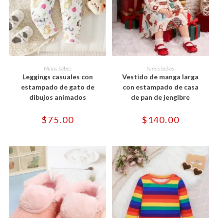
Este
Este
producto
producto
SELECCIONAR OPCIONES
SELECCIONAR OPCIONES
Niñas bebes
Niñas bebes
tiene
tiene
Leggings casuales con
Vestido de manga larga
múltiples
múltiples
variantes.
variantes.
estampado de gato de
con estampado de casa
Las
Las
dibujos animados
de pan de jengibre
opciones
opciones
se
se
pueden
pueden
$
75.00
$
140.00
elegir
elegir
en
en
la
la
página
página
de
de
producto
producto