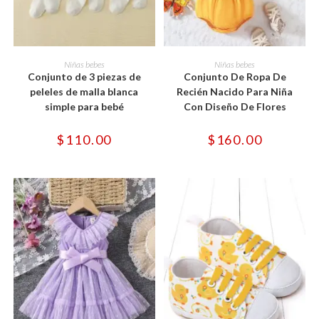
Este
Este
producto
producto
SELECCIONAR OPCIONES
SELECCIONAR OPCIONES
Niñas bebes
Niñas bebes
tiene
tiene
Conjunto de 3 piezas de
Conjunto De Ropa De
múltiples
múltiples
variantes.
variantes.
peleles de malla blanca
Recién Nacido Para Niña
Las
Las
simple para bebé
Con Diseño De Flores
opciones
opciones
se
se
pueden
pueden
$
110.00
$
160.00
elegir
elegir
en
en
la
la
página
página
de
de
producto
producto