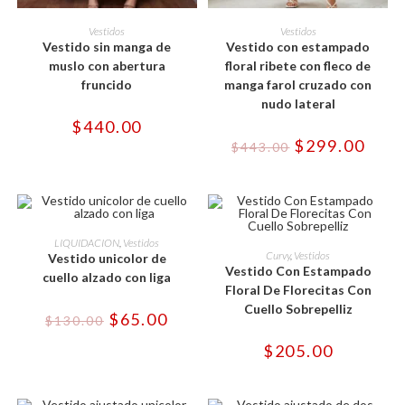
Este
Este
producto
producto
SELECCIONAR OPCIONES
SELECCIONAR OPCIONES
Vestidos
Vestidos
tiene
tiene
Vestido sin manga de
Vestido con estampado
múltiples
múltiples
variantes.
variantes.
muslo con abertura
floral ribete con fleco de
Las
Las
fruncido
manga farol cruzado con
opciones
opciones
se
se
nudo lateral
pueden
pueden
$
440.00
elegir
elegir
en
en
El
El
$
299.00
$
443.00
la
la
precio
preci
página
página
original
actua
de
de
era:
es:
producto
producto
$443.00.
$299.
Este
producto
Este
SELECCIONAR OPCIONES
LIQUIDACION
,
Vestidos
tiene
producto
SELECCIONAR OPCIONES
Curvy
,
Vestidos
Vestido unicolor de
múltiples
tiene
Vestido Con Estampado
variantes.
múltiples
cuello alzado con liga
-50%
Las
variantes.
Floral De Florecitas Con
opciones
Las
Cuello Sobrepelliz
se
opciones
El
El
$
65.00
$
130.00
pueden
se
precio
precio
elegir
pueden
original
actual
$
205.00
en
elegir
era:
es:
la
en
$130.00.
$65.00.
página
la
de
página
producto
de