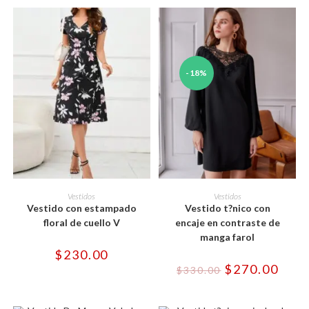
-18%
Este
Este
producto
producto
SELECCIONAR OPCIONES
SELECCIONAR OPCIONES
Vestidos
Vestidos
tiene
tiene
Vestido con estampado
Vestido t?nico con
múltiples
múltiples
variantes.
variantes.
floral de cuello V
encaje en contraste de
Las
Las
manga farol
opciones
opciones
se
se
$
230.00
pueden
pueden
El
El
$
270.00
elegir
elegir
$
330.00
precio
preci
en
en
original
actua
la
la
era:
es:
página
página
$330.00.
$270.
de
de