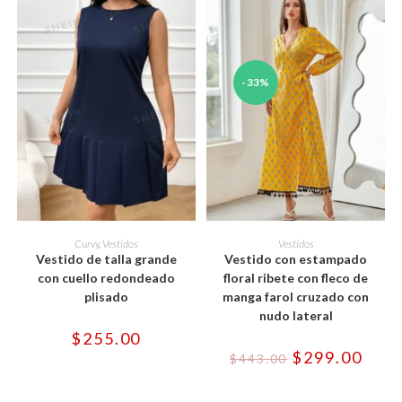
producto
producto
-33%
Este
Este
producto
producto
SELECCIONAR OPCIONES
SELECCIONAR OPCIONES
Curvy
,
Vestidos
Vestidos
tiene
tiene
Vestido de talla grande
Vestido con estampado
múltiples
múltiples
variantes.
variantes.
con cuello redondeado
floral ribete con fleco de
Las
Las
plisado
manga farol cruzado con
opciones
opciones
se
se
nudo lateral
pueden
pueden
$
255.00
elegir
elegir
en
en
El
El
$
299.00
$
443.00
la
la
precio
preci
página
página
original
actua
de
de
era:
es:
producto
producto