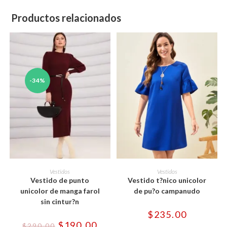
Productos relacionados
-34%
Este
Este
producto
producto
SELECCIONAR OPCIONES
SELECCIONAR OPCIONES
Vestidos
Vestidos
tiene
tiene
Vestido de punto
Vestido t?nico unicolor
múltiples
múltiples
variantes.
variantes.
unicolor de manga farol
de pu?o campanudo
Las
Las
sin cintur?n
opciones
opciones
se
se
$
235.00
pueden
pueden
El
El
$
190.00
elegir
elegir
$
290.00