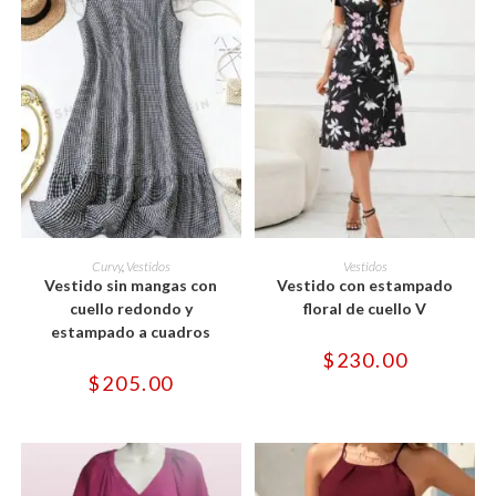
Este
Este
producto
producto
SELECCIONAR OPCIONES
SELECCIONAR OPCIONES
Curvy
,
Vestidos
Vestidos
tiene
tiene
Vestido sin mangas con
Vestido con estampado
múltiples
múltiples
variantes.
variantes.
cuello redondo y
floral de cuello V
Las
Las
estampado a cuadros
opciones
opciones
se
se
$
230.00
pueden
pueden
$
205.00
elegir
elegir
en
en
la
la
página
página
de
de
producto
producto