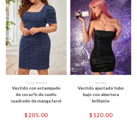
producto
producto
Este
Este
producto
producto
SELECCIONAR OPCIONES
SELECCIONAR OPCIONES
Curvy
,
Vestidos
Vestidos
tiene
tiene
Vestido con estampado
Vestido ajustado tubo
múltiples
múltiples
variantes.
variantes.
de coraz?n de cuello
bajo con abertura
Las
Las
cuadrado de manga farol
brillante
opciones
opciones
se
se
pueden
pueden
$
205.00
$
120.00
elegir
elegir
en
en
la
la
página
página
de
de
producto
producto