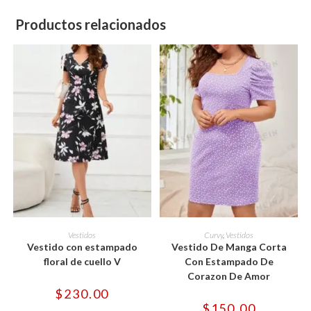
Productos relacionados
Este
Este
producto
producto
SELECCIONAR OPCIONES
SELECCIONAR OPCIONES
Vestidos
Curvy
,
Vestidos
tiene
tiene
Vestido con estampado
Vestido De Manga Corta
múltiples
múltiples
variantes.
variantes.
floral de cuello V
Con Estampado De
Las
Las
Corazon De Amor
opciones
opciones
se
se
$
230.00
pueden
pueden
$
150.00
elegir
elegir