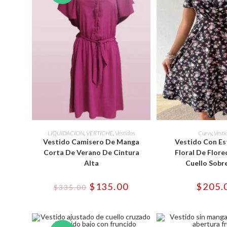
Este
Est
producto
pro
SELECCIONAR OPCIONES
SELECCIONAR 
LIQUIDACION
,
VERTICHE
,
Vestidos
Curvy
,
Vesti
tiene
tie
Vestido Camisero De Manga
Vestido Con E
múltiples
múl
variantes.
var
Corta De Verano De Cintura
Floral De Flore
Las
Las
Alta
Cuello Sobre
opciones
opc
se
se
pueden
pu
El
El
$
135.00
$
205.
elegir
ele
$
335.00
precio
precio
en
en
original
actual
la
la
era:
es:
página
pág
$335.00.
$135.00.
de
de
producto
pro