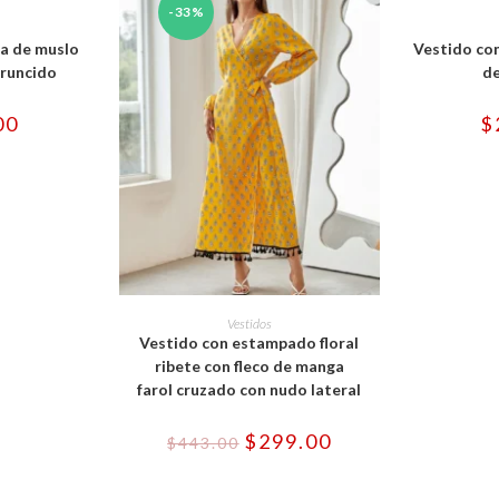
e
-33%
ducto
OPCIONES
SELECCI
ne
a de muslo
Vestido co
tiples
iantes.
fruncido
de
iones
00
$
eden
gir
ina
ducto
Este
producto
SELECCIONAR OPCIONES
Vestidos
tiene
Vestido con estampado floral
múltiples
variantes.
ribete con fleco de manga
Las
farol cruzado con nudo lateral
opciones
se
pueden
El
El
$
299.00
elegir
$
443.00
precio
precio
en
original
actual
la
era:
es:
página