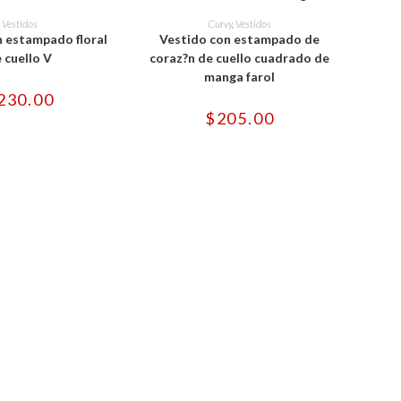
Este
Este
producto
producto
ONAR OPCIONES
SELECCIONAR OPCIONES
Vestidos
Curvy
,
Vestidos
tiene
tiene
n estampado floral
Vestido con estampado de
múltiples
múltiples
variantes.
variantes.
 cuello V
coraz?n de cuello cuadrado de
Las
Las
manga farol
opciones
opciones
se
se
230.00
pueden
pueden
$
205.00
elegir
elegir
en
en
la
la
página
página
de
de
producto
producto