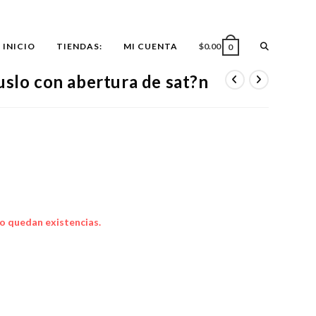
ALTERNAR
INICIO
TIENDAS:
MI CUENTA
$
0.00
0
uslo con abertura de sat?n
BÚSQUEDA
DE
LA
o quedan existencias.
WEB