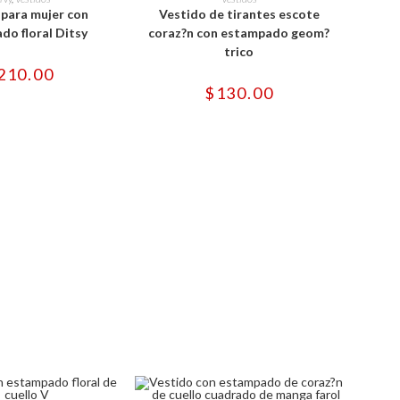
tiene
tiene
 para mujer con
Vestido de tirantes escote
múltiples
múltiples
variantes.
variantes.
do floral Ditsy
coraz?n con estampado geom?
Las
Las
trico
opciones
opciones
se
se
210.00
pueden
pueden
$
130.00
elegir
elegir
en
en
la
la
página
página
de
de
producto
producto