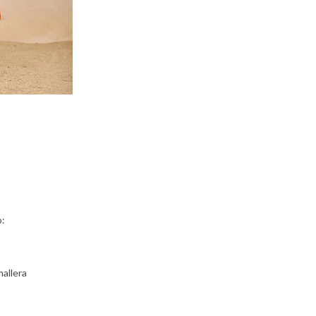
o:
mallera