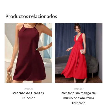
Productos relacionados
Este
Este
producto
producto
SELECCIONAR OPCIONES
SELECCIONAR OPCIONES
Vestidos
Vestidos
tiene
tiene
Vestido de tirantes
Vestido sin manga de
múltiples
múltiples
variantes.
variantes.
unicolor
muslo con abertura
Las
Las
fruncido
opciones
opciones