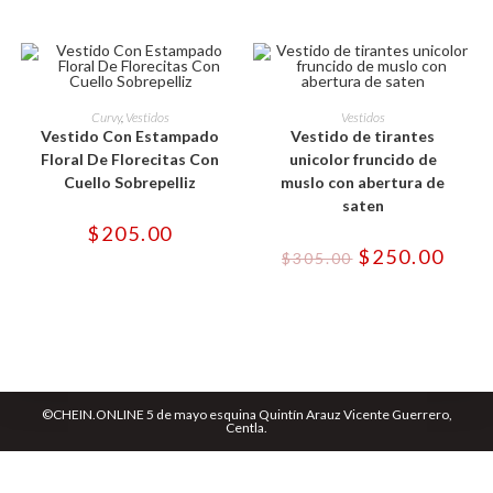
la
la
página
página
de
de
producto
producto
Este
Este
producto
producto
SELECCIONAR OPCIONES
SELECCIONAR OPCIONES
Curvy
,
Vestidos
Vestidos
tiene
tiene
Vestido Con Estampado
Vestido de tirantes
múltiples
múltiples
-18%
variantes.
variantes.
Floral De Florecitas Con
unicolor fruncido de
Las
Las
Cuello Sobrepelliz
muslo con abertura de
opciones
opciones
se
se
saten
pueden
pueden
$
205.00
elegir
elegir
en
en
El
El
$
250.00
$
305.00
la
la
precio
preci
página
página
original
actua
de
de
era:
es:
producto
producto
$305.00.
$250.
©CHEIN.ONLINE 5 de mayo esquina Quintín Arauz Vicente Guerrero,
Centla.