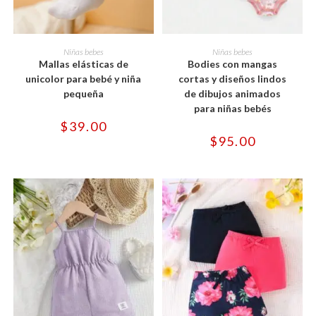
Este
Este
producto
producto
SELECCIONAR OPCIONES
SELECCIONAR OPCIONES
Niñas bebes
Niñas bebes
tiene
tiene
Mallas elásticas de
Bodies con mangas
múltiples
múltiples
variantes.
variantes.
unicolor para bebé y niña
cortas y diseños lindos
Las
Las
pequeña
de dibujos animados
opciones
opciones
se
se
para niñas bebés
pueden
pueden
$
39.00
elegir
elegir
en
en
$
95.00
la
la
página
página
de
de
producto
producto