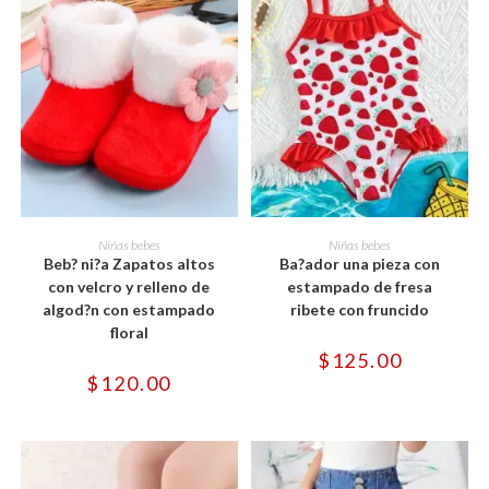
Este
Este
producto
producto
SELECCIONAR OPCIONES
SELECCIONAR OPCIONES
Niñas bebes
Niñas bebes
tiene
tiene
Beb? ni?a Zapatos altos
Ba?ador una pieza con
múltiples
múltiples
variantes.
variantes.
con velcro y relleno de
estampado de fresa
Las
Las
algod?n con estampado
ribete con fruncido
opciones
opciones
se
se
floral
pueden
pueden
$
125.00
elegir
elegir
en
en
$
120.00
la
la
página
página
de
de
producto
producto