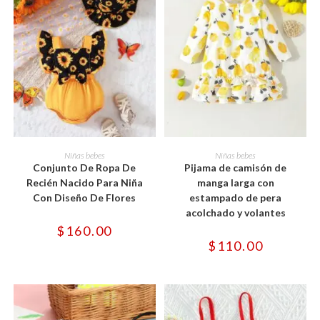
Este
Este
producto
producto
SELECCIONAR OPCIONES
SELECCIONAR OPCIONES
Niñas bebes
Niñas bebes
tiene
tiene
Conjunto De Ropa De
Pijama de camisón de
múltiples
múltiples
variantes.
variantes.
Recién Nacido Para Niña
manga larga con
Las
Las
Con Diseño De Flores
estampado de pera
opciones
opciones
se
se
acolchado y volantes
pueden
pueden
$
160.00
elegir
elegir
en
en
$
110.00
la
la
página
página
de
de
producto
producto