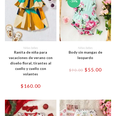
-39%
Este
Este
producto
producto
SELECCIONAR OPCIONES
SELECCIONAR OPCIONES
Niñas bebes
Niñas bebes
tiene
tiene
Ranita de niña para
Body sin mangas de
múltiples
múltiples
variantes.
variantes.
vacaciones de verano con
leopardo
Las
Las
diseño floral, tirantes al
opciones
opciones
se
se
cuello y cuello con
El
El
$
55.00
$
90.00
pueden
pueden
precio
precio
volantes
elegir
elegir
original
actual
en
en
era:
es:
la
la
$90.00.
$55.00
$
160.00
página
página
de
de
producto
producto