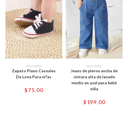
Este
Este
producto
producto
SELECCIONAR OPCIONES
SELECCIONAR OPCIONES
Niñas bebes
Niñas bebes
tiene
tiene
Zapato Plano Casuales
Jeans de pierna ancha de
múltiples
múltiples
variantes.
variantes.
De Lona Para ni?as
cintura alta de lavado
Las
Las
medio en azul para bebé
opciones
opciones
se
se
niña
$
75.00
pueden
pueden
elegir
elegir
en
en
$
199.00
la
la
página
página
de
de
producto
producto