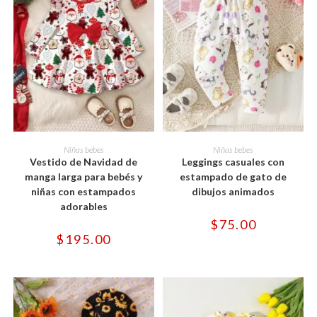
Este
Este
producto
producto
SELECCIONAR OPCIONES
SELECCIONAR OPCIONES
Niñas bebes
Niñas bebes
tiene
tiene
Vestido de Navidad de
Leggings casuales con
múltiples
múltiples
variantes.
variantes.
manga larga para bebés y
estampado de gato de
Las
Las
niñas con estampados
dibujos animados
opciones
opciones
se
se
adorables
pueden
pueden
$
75.00
elegir
elegir
en
en
$
195.00
la
la
página
página
de
de
producto
producto