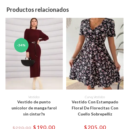
Productos relacionados
-34%
Este
Este
producto
producto
SELECCIONAR OPCIONES
SELECCIONAR OPCIONES
Vestidos
Curvy
,
Vestidos
tiene
tiene
Vestido de punto
Vestido Con Estampado
múltiples
múltiples
variantes.
variantes.
unicolor de manga farol
Floral De Florecitas Con
Las
Las
sin cintur?n
Cuello Sobrepelliz
opciones
opciones
se
se
pueden
pueden
El
El
$
190.00
$
205.00
elegir
elegir
$
290.00