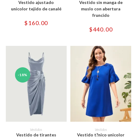
Vestido ajustado
Vestido sin manga de
múltiples
múltiples
variantes.
variantes.
unicolor tejido de canalé
muslo con abertura
Las
Las
fruncido
opciones
opciones
se
se
$
160.00
pueden
pueden
$
440.00
elegir
elegir
en
en
la
la
página
página
de
de
producto
producto
-18%
Este
Este
producto
producto
SELECCIONAR OPCIONES
SELECCIONAR OPCIONES
Vestidos
Vestidos
tiene
tiene
Vestido de tirantes
Vestido t?nico unicolor
múltiples
múltiples