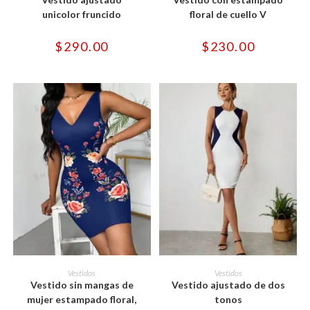
múltiples
múltiples
variantes.
variantes.
unicolor fruncido
floral de cuello V
Las
Las
opciones
opciones
se
se
$
290.00
$
230.00
pueden
pueden
elegir
elegir
en
en
la
la
página
página
de
de
producto
producto
Este
Este
producto
producto
SELECCIONAR OPCIONES
SELECCIONAR OPCIONES
Vestidos
Vestidos
tiene
tiene
Vestido sin mangas de
Vestido ajustado de dos
múltiples
múltiples
variantes.
variantes.
mujer estampado floral,
tonos
Las
Las