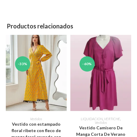
Productos relacionados
-33%
-60%
Este
Este
producto
producto
SELECCIONAR OPCIONES
SELECCIONAR OPCIONES
Vestidos
LIQUIDACION
,
VERTICHE
,
tiene
tiene
Vestidos
Vestido con estampado
múltiples
múltiples
Vestido Camisero De
variantes.
variantes.
floral ribete con fleco de
Las
Manga Corta De Verano
Las
manga farol cruzado con