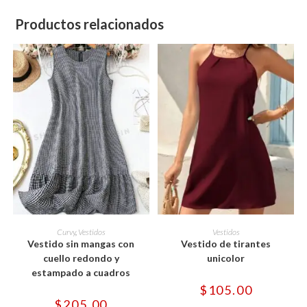
Productos relacionados
Este
Este
producto
producto
SELECCIONAR OPCIONES
SELECCIONAR OPCIONES
Curvy
,
Vestidos
Vestidos
tiene
tiene
Vestido sin mangas con
Vestido de tirantes
múltiples
múltiples
variantes.
variantes.
cuello redondo y
unicolor
Las
Las
estampado a cuadros
opciones
opciones
se
se
$
105.00
pueden
pueden
$
205.00
elegir
elegir