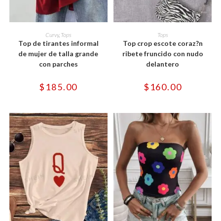
Este
Este
producto
producto
SELECCIONAR OPCIONES
SELECCIONAR OPCIONES
Curvy
,
Tops
Tops
tiene
tiene
Top de tirantes informal
Top crop escote coraz?n
múltiples
múltiples
variantes.
variantes.
de mujer de talla grande
ribete fruncido con nudo
Las
Las
con parches
delantero
opciones
opciones
se
se
pueden
pueden
$
185.00
$
160.00
elegir
elegir
en
en
la
la
página
página
de
de
producto
producto