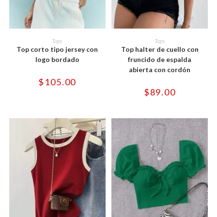
Este
Este
producto
producto
SELECCIONAR OPCIONES
SELECCIONAR OPCIONES
Tops
Tops
tiene
tiene
Top corto tipo jersey con
Top halter de cuello con
múltiples
múltiples
variantes.
variantes.
logo bordado
fruncido de espalda
Las
Las
abierta con cordón
opciones
opciones
se
se
$
105.00
pueden
pueden
$
89.00
elegir
elegir
en
en
la
la
página
página
de
de
producto
producto