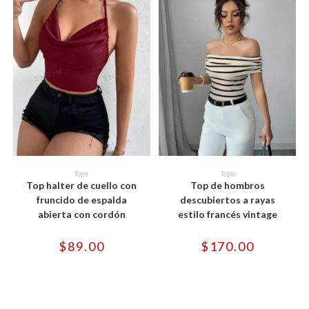
de
de
producto
producto
Este
Este
producto
producto
SELECCIONAR OPCIONES
SELECCIONAR OPCIONES
Tops
Tops
tiene
tiene
Top halter de cuello con
Top de hombros
múltiples
múltiples
variantes.
variantes.
fruncido de espalda
descubiertos a rayas
Las
Las
abierta con cordón
estilo francés vintage
opciones
opciones
se
se
pueden
pueden
$
89.00
$
170.00
elegir
elegir
en
en
la
la
página
página
de
de
producto
producto