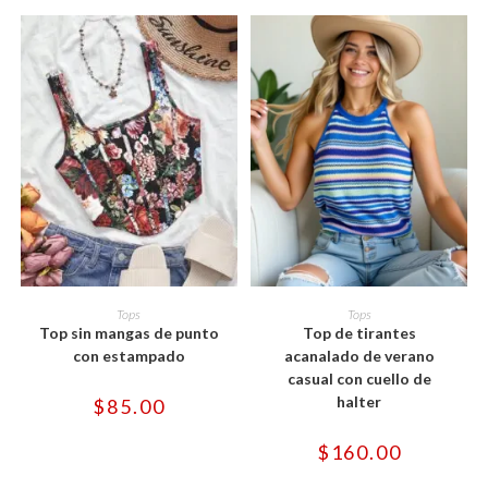
Este
Este
producto
producto
SELECCIONAR OPCIONES
SELECCIONAR OPCIONES
Tops
Tops
tiene
tiene
Top sin mangas de punto
Top de tirantes
múltiples
múltiples
variantes.
variantes.
con estampado
acanalado de verano
Las
Las
casual con cuello de
opciones
opciones
se
se
halter
$
85.00
pueden
pueden
elegir
elegir
en
en
$
160.00
la
la
página
página