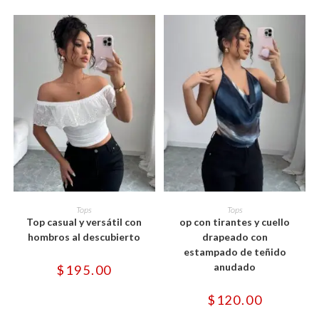
de
de
producto
producto
Este
Este
producto
producto
SELECCIONAR OPCIONES
SELECCIONAR OPCIONES
Tops
Tops
tiene
tiene
Top casual y versátil con
op con tirantes y cuello
múltiples
múltiples
variantes.
variantes.
hombros al descubierto
drapeado con
Las
Las
estampado de teñido
opciones
opciones
se
se
anudado
$
195.00
pueden
pueden
elegir
elegir
en
en
$
120.00
la
la
página
página