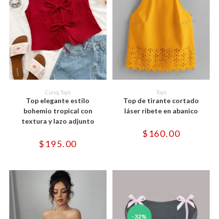
Este
Este
producto
producto
SELECCIONAR OPCIONES
SELECCIONAR OPCIONES
Curvy
,
Tops
Tops
tiene
tiene
Top elegante estilo
Top de tirante cortado
múltiples
múltiples
variantes.
variantes.
bohemio tropical con
láser ribete en abanico
Las
Las
textura y lazo adjunto
opciones
opciones
se
se
$
160.00
pueden
pueden
$
195.00
elegir
elegir
en
en
la
la
página
página
de
de
producto
producto
-32%