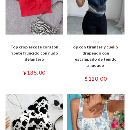
Este
Este
producto
producto
SELECCIONAR OPCIONES
SELECCIONAR OPCIONES
Tops
Tops
tiene
tiene
Top crop escote corazón
op con tirantes y cuello
múltiples
múltiples
variantes.
variantes.
ribete fruncido con nudo
drapeado con
Las
Las
delantero
estampado de teñido
opciones
opciones
se
se
anudado
pueden
pueden
$
185.00
elegir
elegir
en
en
$
120.00
la
la
página
página
de
de
producto
producto