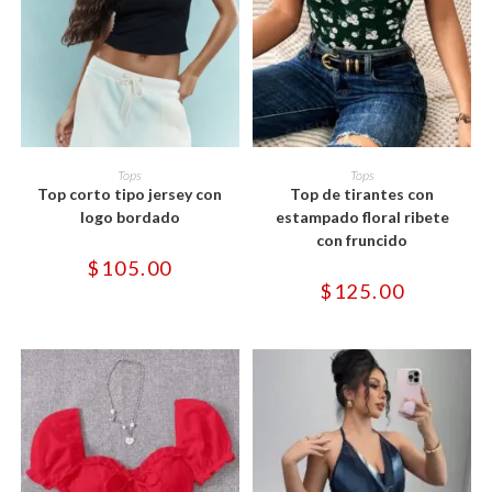
Este
Este
producto
producto
SELECCIONAR OPCIONES
SELECCIONAR OPCIONES
Tops
Tops
tiene
tiene
Top corto tipo jersey con
Top de tirantes con
múltiples
múltiples
variantes.
variantes.
logo bordado
estampado floral ribete
Las
Las
con fruncido
opciones
opciones
se
se
$
105.00
pueden
pueden
$
125.00
elegir
elegir
en
en
la
la
página
página
de
de
producto
producto