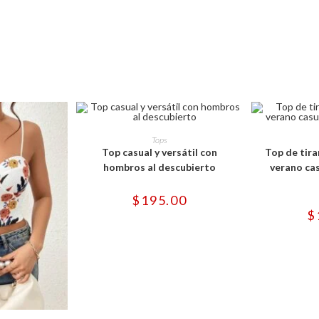
Este
producto
SELECCIONAR OPCIONES
SELECCI
Tops
tiene
Top casual y versátil con
Top de tir
múltiples
variantes.
hombros al descubierto
verano cas
Las
opciones
se
$
195.00
pueden
$
elegir
en
la
página
de
producto
e