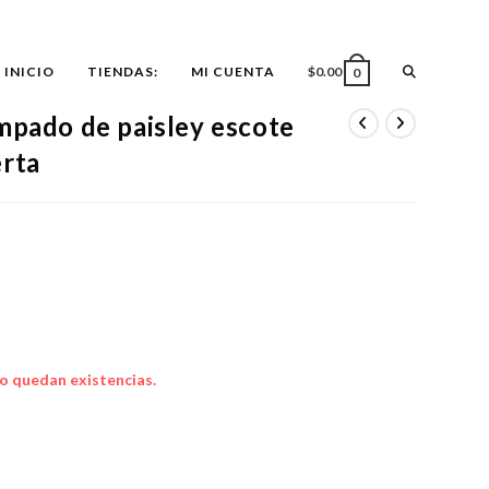
ALTERNAR
INICIO
TIENDAS:
MI CUENTA
$
0.00
0
mpado de paisley escote
BÚSQUEDA
erta
DE
LA
WEB
o quedan existencias.