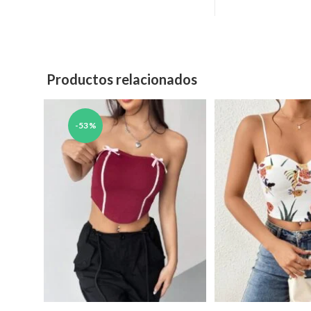
Productos relacionados
-53%
Este
Est