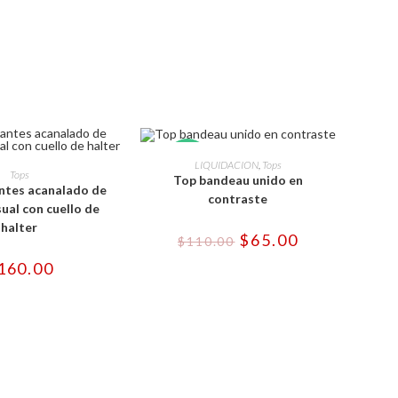
Este
Este
producto
SELECCIONAR OPCIONES
-41%
LIQUIDACION
,
Tops
producto
ONAR OPCIONES
tiene
Tops
Top bandeau unido en
tiene
múltiples
antes acanalado de
múltiples
variantes.
contraste
variantes.
ual con cuello de
Las
Las
opciones
halter
opciones
se
El
El
$
65.00
$
110.00
se
pueden
precio
precio
pueden
elegir
original
actual
160.00
elegir
en
era:
es:
en
la
$110.00.
$65.00.
la
página
página
de
de
producto
producto