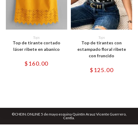
Este
Este
producto
producto
SELECCIONAR OPCIONES
SELECCIONAR OPCIONES
Tops
Tops
tiene
tiene
Top de tirante cortado
Top de tirantes con
múltiples
múltiples
variantes.
variantes.
láser ribete en abanico
estampado floral ribete
Las
Las
con fruncido
opciones
opciones
se
se
$
160.00
pueden
pueden
$
125.00
elegir
elegir
en
en
la
la
página
página
de
de
producto
producto
©CHEIN.ONLINE 5 de mayo esquina Quintín Arauz Vicente Guerrero,
Centla.