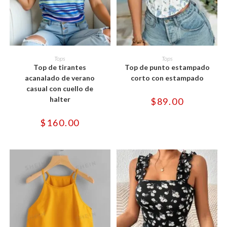
Este
Este
producto
producto
SELECCIONAR OPCIONES
SELECCIONAR OPCIONES
Tops
Tops
tiene
tiene
Top de tirantes
Top de punto estampado
múltiples
múltiples
variantes.
variantes.
acanalado de verano
corto con estampado
Las
Las
casual con cuello de
opciones
opciones
se
se
halter
$
89.00
pueden
pueden
elegir
elegir
en
en
$
160.00
la
la
página
página
de
de
producto
producto