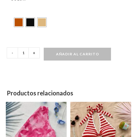
Top
-
+
AÑADIR AL CARRITO
de
punto
plisado
de
escote
Productos relacionados
cuadrado
cantidad