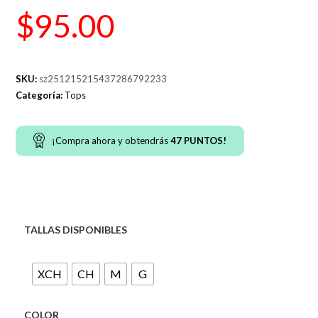
$
95.00
SKU:
sz251215215437286792233
Categoría:
Tops
¡Compra ahora y obtendrás
47
PUNTOS!
TALLAS DISPONIBLES
XCH
CH
M
G
COLOR