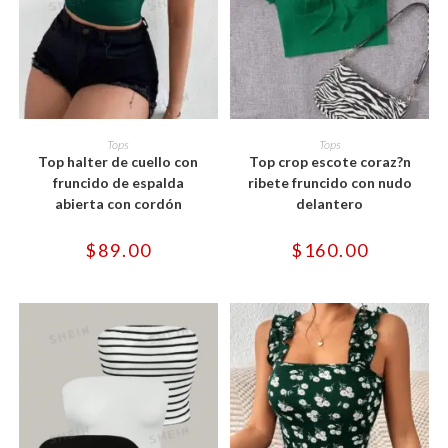
Este
Este
producto
producto
SELECCIONAR OPCIONES
SELECCIONAR OPCIONES
Tops
Tops
tiene
tiene
Top halter de cuello con
Top crop escote coraz?n
múltiples
múltiples
variantes.
variantes.
fruncido de espalda
ribete fruncido con nudo
Las
Las
abierta con cordón
delantero
opciones
opciones
se
se
pueden
pueden
$
89.00
$
160.00
elegir
elegir
en
en
la
la
página
página
de
de
producto
producto