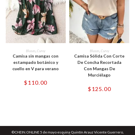
Este
Este
producto
producto
SELECCIONAR OPCIONES
SELECCIONAR OPCIONES
Blusas
,
Curvy
Blusas
,
Curvy
tiene
tiene
Camisa sin mangas con
Camisa Sólida Con Corte
múltiples
múltiples
variantes.
variantes.
estampado botánico y
De Concha Recortada
Las
Las
cuello en V para verano
Con Mangas De
opciones
opciones
se
se
Murciélago
pueden
pueden
$
110.00
elegir
elegir
en
en
$
125.00
la
la
página
página
de
de
producto
producto
©CHEIN.ONLINE 5 de mayo esquina Quintín Arauz Vicente Guerrero,