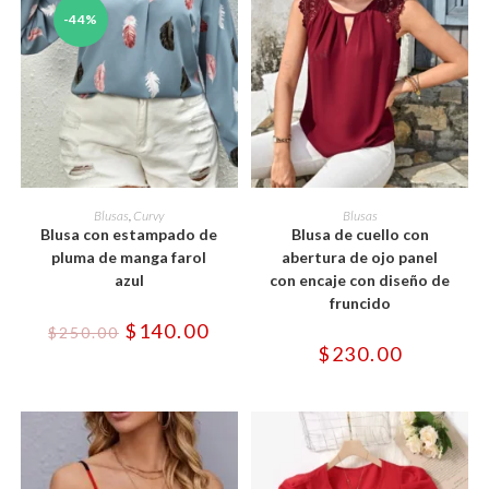
-44%
Este
Este
producto
producto
SELECCIONAR OPCIONES
SELECCIONAR OPCIONES
Blusas
,
Curvy
Blusas
tiene
tiene
Blusa con estampado de
Blusa de cuello con
múltiples
múltiples
variantes.
variantes.
pluma de manga farol
abertura de ojo panel
Las
Las
azul
con encaje con diseño de
opciones
opciones
se
se
fruncido
pueden
pueden
El
El
$
140.00
elegir
elegir
$
250.00
precio
precio
en
en
$
230.00
original
actual
la
la
era:
es:
página
página
$250.00.
$140.00.
de
de
producto
producto