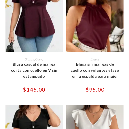
Este
Este
producto
producto
SELECCIONAR OPCIONES
SELECCIONAR OPCIONES
Blusas
,
Curvy
Blusas
tiene
tiene
Blusa casual de manga
Blusa sin mangas de
múltiples
múltiples
variantes.
variantes.
corta con cuello en V sin
cuello con volantes y lazo
Las
Las
estampado
en la espalda para mujer
opciones
opciones
se
se
pueden
pueden
$
145.00
$
95.00
elegir
elegir
en
en
la
la
página
página
de
de
producto
producto