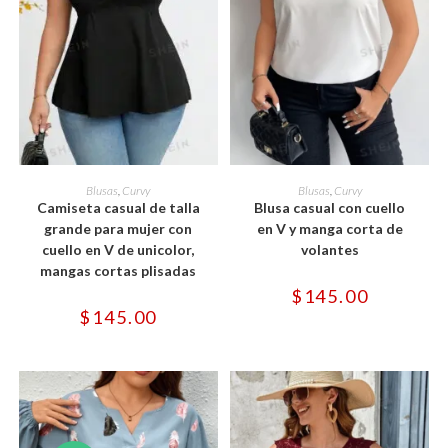
Este
Este
producto
producto
SELECCIONAR OPCIONES
SELECCIONAR OPCIONES
Blusas
,
Curvy
Blusas
,
Curvy
tiene
tiene
Camiseta casual de talla
Blusa casual con cuello
múltiples
múltiples
variantes.
variantes.
grande para mujer con
en V y manga corta de
Las
Las
cuello en V de unicolor,
volantes
opciones
opciones
se
se
mangas cortas plisadas
pueden
pueden
$
145.00
elegir
elegir
en
en
$
145.00
la
la
página
página
de
de
producto
producto