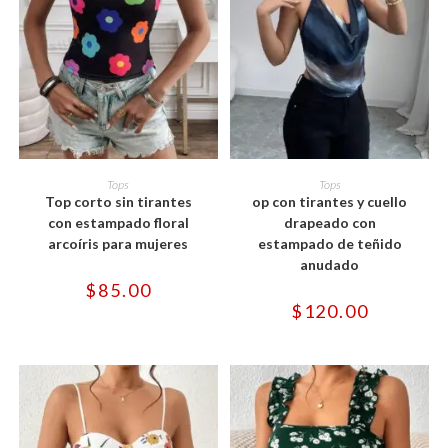
Este
Este
producto
producto
SELECCIONAR OPCIONES
SELECCIONAR OPCIONES
Tops
Tops
tiene
tiene
Top corto sin tirantes
op con tirantes y cuello
múltiples
múltiples
variantes.
variantes.
con estampado floral
drapeado con
Las
Las
arcoíris para mujeres
estampado de teñido
opciones
opciones
se
se
anudado
pueden
pueden
$
85.00
elegir
elegir
en
en
$
120.00
la
la
página
página
de
de
producto
producto