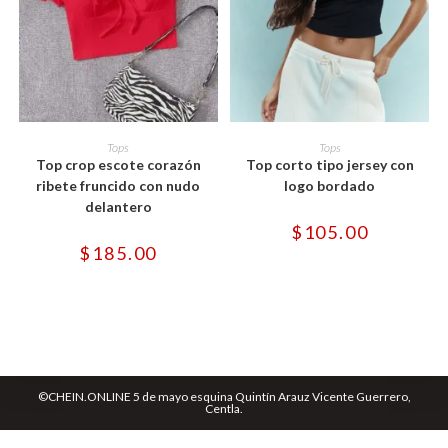
Este
Este
producto
producto
SELECCIONAR OPCIONES
SELECCIONAR OPCIONES
Tops
Tops
tiene
tiene
Top crop escote corazón
Top corto tipo jersey con
múltiples
múltiples
variantes.
variantes.
ribete fruncido con nudo
logo bordado
Las
Las
delantero
opciones
opciones
se
se
$
105.00
pueden
pueden
$
185.00
elegir
elegir
en
en
la
la
página
página
de
de
producto
producto
©CHEIN.ONLINE 5 de mayo esquina Quintín Arauz Vicente Guerrero,
Centla.