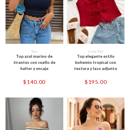
Este
Este
producto
producto
SELECCIONAR OPCIONES
SELECCIONAR OPCIONES
Tops
Curvy
,
Tops
tiene
tiene
Top azul marino de
Top elegante estilo
múltiples
múltiples
variantes.
variantes.
tirantes con cuello de
bohemio tropical con
Las
Las
halter y encaje
textura y lazo adjunto
opciones
opciones
se
se
pueden
pueden
$
140.00
$
195.00
elegir
elegir
en
en
la
la
página
página
de
de
producto
producto