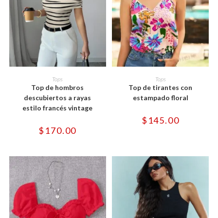
Este
Este
producto
producto
SELECCIONAR OPCIONES
SELECCIONAR OPCIONES
Tops
Tops
tiene
tiene
Top de hombros
Top de tirantes con
múltiples
múltiples
variantes.
variantes.
descubiertos a rayas
estampado floral
Las
Las
estilo francés vintage
opciones
opciones
se
se
$
145.00
pueden
pueden
$
170.00
elegir
elegir
en
en
la
la
página
página
de
de
producto
producto