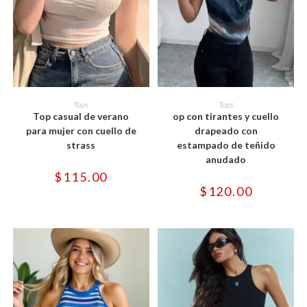
Este
Este
producto
producto
SELECCIONAR OPCIONES
SELECCIONAR OPCIONES
Tops
Tops
tiene
tiene
Top casual de verano
op con tirantes y cuello
múltiples
múltiples
variantes.
variantes.
para mujer con cuello de
drapeado con
Las
Las
strass
estampado de teñido
opciones
opciones
se
se
anudado
pueden
pueden
$
115.00
elegir
elegir
en
en
$
120.00
la
la
página
página
de
de
producto
producto