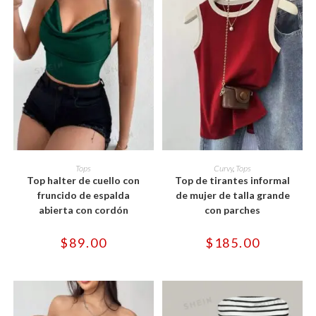
Este
Este
producto
producto
SELECCIONAR OPCIONES
SELECCIONAR OPCIONES
Tops
Curvy
,
Tops
tiene
tiene
Top halter de cuello con
Top de tirantes informal
múltiples
múltiples
variantes.
variantes.
fruncido de espalda
de mujer de talla grande
Las
Las
abierta con cordón
con parches
opciones
opciones
se
se
pueden
pueden
$
89.00
$
185.00
elegir
elegir
en
en
la
la
página
página
de
de
producto
producto