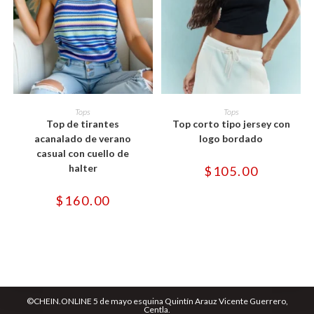
Este
Este
producto
producto
SELECCIONAR OPCIONES
SELECCIONAR OPCIONES
Tops
Tops
tiene
tiene
Top de tirantes
Top corto tipo jersey con
múltiples
múltiples
variantes.
variantes.
acanalado de verano
logo bordado
Las
Las
casual con cuello de
opciones
opciones
se
se
halter
$
105.00
pueden
pueden
elegir
elegir
en
en
$
160.00
la
la
página
página
de
de
producto
producto
©CHEIN.ONLINE 5 de mayo esquina Quintín Arauz Vicente Guerrero,
Centla.