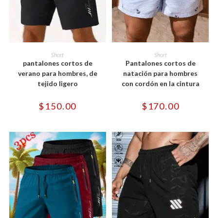
Este
Este
producto
producto
SELECCIONAR OPCIONES
SELECCIONAR OPCIONES
Short
Short
tiene
tiene
pantalones cortos de
Pantalones cortos de
múltiples
múltiples
variantes.
variantes.
verano para hombres, de
natación para hombres
Las
Las
tejido ligero
con cordón en la cintura
opciones
opciones
se
se
pueden
pueden
$
150.00
$
170.00
elegir
elegir
en
en
la
la
página
página
de
de
producto
producto