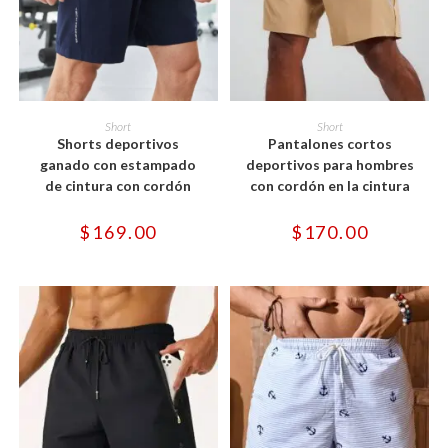
Este
Este
producto
producto
SELECCIONAR OPCIONES
SELECCIONAR OPCIONES
Short
Short
tiene
tiene
Shorts deportivos
Pantalones cortos
múltiples
múltiples
variantes.
variantes.
ganado con estampado
deportivos para hombres
Las
Las
de cintura con cordón
con cordón en la cintura
opciones
opciones
se
se
pueden
pueden
$
169.00
$
170.00
elegir
elegir
en
en
la
la
página
página
de
de
producto
producto