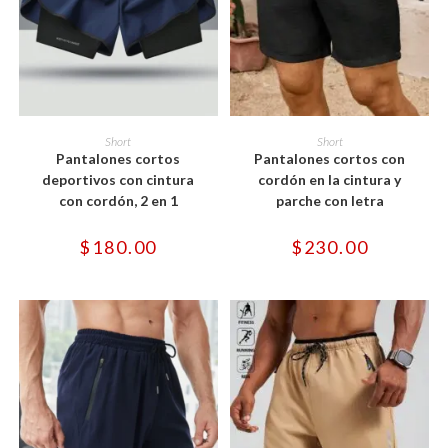
Este
Este
producto
producto
SELECCIONAR OPCIONES
SELECCIONAR OPCIONES
Short
Short
tiene
tiene
Pantalones cortos
Pantalones cortos con
múltiples
múltiples
variantes.
variantes.
deportivos con cintura
cordón en la cintura y
Las
Las
con cordón, 2 en 1
parche con letra
opciones
opciones
se
se
pueden
pueden
$
180.00
$
230.00
elegir
elegir
en
en
la
la
página
página
de
de
producto
producto