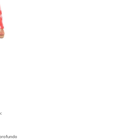
o:
o profundo