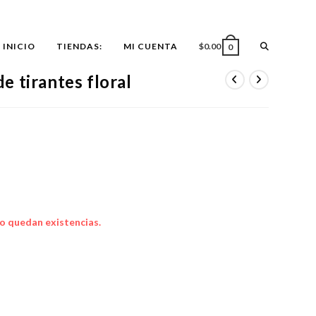
ALTERNAR
INICIO
TIENDAS:
MI CUENTA
$
0.00
0
 tirantes floral
BÚSQUEDA
DE
LA
o quedan existencias.
WEB