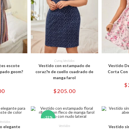
e
Este
ducto
producto
OPCIONES
SELECCIONAR OPCIONES
SELECCI
Curvy
,
Vestidos
ne
tiene
tes escote
Vestido con estampado de
Vestido D
tiples
múltiples
iantes.
variantes.
mpado geom?
coraz?n de cuello cuadrado de
Corta Con 
Las
manga farol
iones
opciones
se
$
eden
pueden
00
$
205.00
gir
elegir
en
la
ina
página
de
ducto
producto
e
-33%
ducto
Este
OPCIONES
SELECCI
Vestidos
ne
producto
SELECCIONAR OPCIONES
Vestidos
o elegante
Vestido s
tiples
tiene