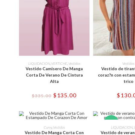
Este
Est
producto
pro
SELECCIONAR OPCIONES
SELECCIONAR 
LIQUIDACION
,
VERTICHE
,
Vestidos
Vestidos
tiene
tie
Vestido Camisero De Manga
Vestido de tiran
múltiples
múl
variantes.
var
Corta De Verano De Cintura
coraz?n con esta
Las
Las
Alta
trico
opciones
opc
se
se
pueden
pu
El
El
$
135.00
$
130.
elegir
ele
$
335.00
precio
precio
en
en
original
actual
la
la
era:
es:
página
pág
$335.00.
$135.00.
de
de
producto
pro
Este
Est
-43%
producto
pro
SELECCIONAR OPCIONES
SELECCIONAR 
Curvy
,
Vestidos
LIQUIDACION
,
tiene
tie
Vestido De Manga Corta Con
Vestido de veran
múltiples
múl