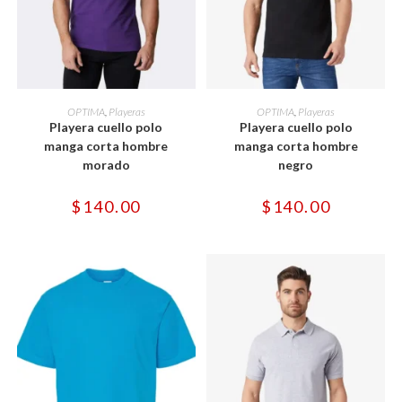
Este
Este
producto
producto
SELECCIONAR OPCIONES
SELECCIONAR OPCIONES
OPTIMA
,
Playeras
OPTIMA
,
Playeras
tiene
tiene
Playera cuello polo
Playera cuello polo
múltiples
múltiples
variantes.
variantes.
manga corta hombre
manga corta hombre
Las
Las
morado
negro
opciones
opciones
se
se
pueden
pueden
$
140.00
$
140.00
elegir
elegir
en
en
la
la
página
página
de
de
producto
producto