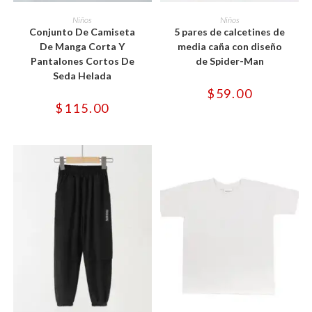
Este
Este
producto
producto
SELECCIONAR OPCIONES
SELECCIONAR OPCIONES
Niños
Niños
tiene
tiene
Conjunto De Camiseta
5 pares de calcetines de
múltiples
múltiples
variantes.
variantes.
De Manga Corta Y
media caña con diseño
Las
Las
Pantalones Cortos De
de Spider-Man
opciones
opciones
se
se
Seda Helada
pueden
pueden
$
59.00
elegir
elegir
en
en
$
115.00
la
la
página
página
de
de
producto
producto