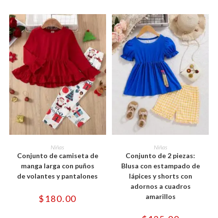
en
en
desde
desd
la
la
$80.00
$50.
página
página
hasta
hast
de
de
$90.00
$60.
producto
producto
Este
Este
producto
producto
SELECCIONAR OPCIONES
SELECCIONAR OPCIONES
Niñas
Niñas
tiene
tiene
Conjunto de camiseta de
Conjunto de 2 piezas:
múltiples
múltiples
variantes.
variantes.
manga larga con puños
Blusa con estampado de
Las
Las
de volantes y pantalones
lápices y shorts con
opciones
opciones
se
se
adornos a cuadros
pueden
pueden
amarillos
$
180.00
elegir
elegir
en
en
la
la