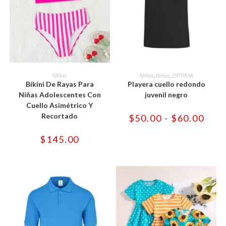
Este
Este
producto
producto
SELECCIONAR OPCIONES
SELECCIONAR OPCIONES
Niñas
Niñas
,
Niños
,
OPTIMA
tiene
tiene
Bikini De Rayas Para
Playera cuello redondo
múltiples
múltiples
variantes.
variantes.
Niñas Adolescentes Con
juvenil negro
Las
Las
Cuello Asimétrico Y
opciones
opciones
se
se
Recortado
Rang
$
50.00
-
$
60.00
pueden
pueden
de
elegir
elegir
preci
en
en
desd
$
145.00
la
la
$50.
página
página
hast
de
de
$60.
producto
producto