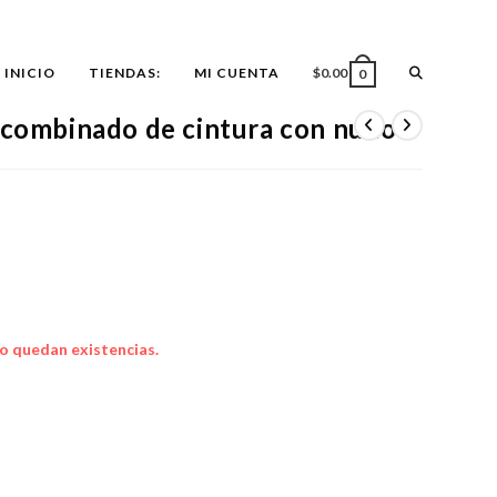
ALTERNAR
INICIO
TIENDAS:
MI CUENTA
$
0.00
0
r combinado de cintura con nudo
BÚSQUEDA
DE
LA
o quedan existencias.
WEB