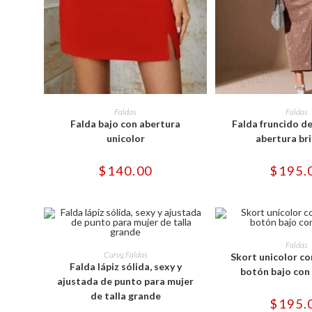
Este
Est
producto
pro
SELECCIONAR OPCIONES
SELECCIONAR 
Faldas
Faldas
tiene
tie
Falda bajo con abertura
Falda fruncido d
múltiples
múl
variantes.
var
unicolor
abertura bri
Las
Las
opciones
opc
se
se
$
140.00
$
195.
pueden
pu
elegir
ele
en
en
la
la
página
pág
de
de
Est
producto
pro
Este
pro
SELECCIONAR 
Faldas
producto
tie
SELECCIONAR OPCIONES
Curvy
,
Faldas
Skort unicolor co
tiene
múl
Falda lápiz sólida, sexy y
múltiples
var
botón bajo con
variantes.
Las
ajustada de punto para mujer
Las
opc
de talla grande
opciones
se
$
195.
se
pu