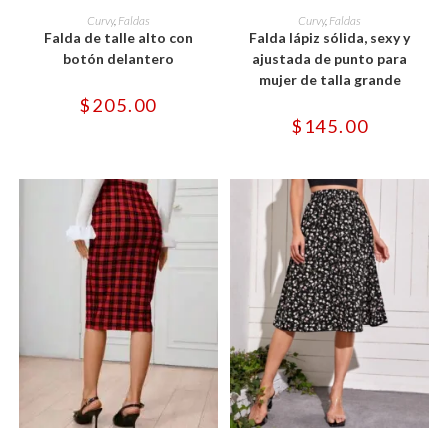
Este
Este
producto
producto
SELECCIONAR OPCIONES
SELECCIONAR OPCIONES
Curvy
,
Faldas
Curvy
,
Faldas
tiene
tiene
Falda de talle alto con
Falda lápiz sólida, sexy y
múltiples
múltiples
variantes.
variantes.
botón delantero
ajustada de punto para
Las
Las
mujer de talla grande
opciones
opciones
se
se
$
205.00
pueden
pueden
$
145.00
elegir
elegir
en
en
la
la
página
página
de
de
producto
producto
Este
Este
producto
producto
SELECCIONAR OPCIONES
SELECCIONAR OPCIONES